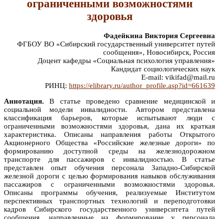
ограниченными возможностями
здоровья
Фадейкина Виктория Сергеевна
ФГБОУ ВО «Сибирский государственный университет путей
сообщения», Новосибирск, Россия
Доцент кафедры «Социальная психология управления»
Кандидат социологических наук
E-mail: vikifad@mail.ru
РИНЦ:
https://elibrary.ru/author_profile.asp?id=661639
Аннотация.
В статье проведено сравнение медицинской и
социальной модели инвалидности. Автором представлена
классификация барьеров, которые испытывают люди с
ограниченными возможностями здоровья, дана их краткая
характеристика. Описаны направления работы Открытого
Акционерного Общества «Российские железные дороги» по
формированию доступной среды на железнодорожном
транспорте для пассажиров с инвалидностью. В статье
представлен опыт обучения персонала Западно-Сибирской
железной дороги с целью формирования навыков обслуживания
пассажиров с ограниченными возможностями здоровья.
Описаны программы обучения, реализуемые Институтом
перспективных транспортных технологий и переподготовки
кадров Сибирского государственного университета путей
сообщения, направленные на формирование у персонала