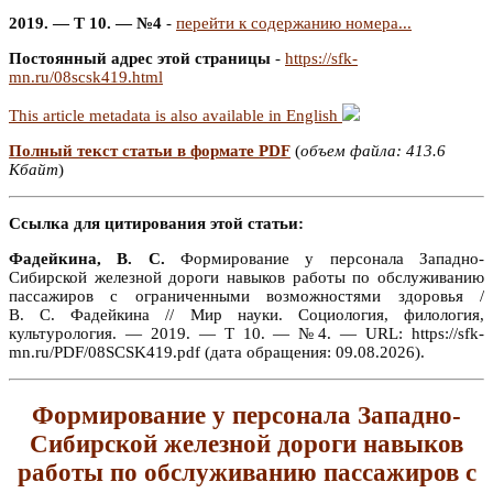
2019. — Т 10. — №4
-
перейти к содержанию номера...
Постоянный адрес этой страницы
-
https://sfk-
mn.ru/08scsk419.html
This article metadata is also available in English
Полный текст статьи в формате PDF
(
объем файла: 413.6
Кбайт
)
Ссылка для цитирования этой статьи:
Фадейкина, В. С.
Формирование у персонала Западно-
Сибирской железной дороги навыков работы по обслуживанию
пассажиров с ограниченными возможностями здоровья /
В. С. Фадейкина // Мир науки. Социология, филология,
культурология. — 2019. — Т 10. — №4. — URL: https://sfk-
mn.ru/PDF/08SCSK419.pdf (дата обращения: 09.08.2026).
Формирование у персонала Западно-
Сибирской железной дороги навыков
работы по обслуживанию пассажиров с