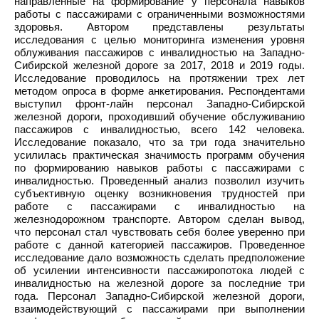
направленные на формирование у персонала навыков
работы с пассажирами с ограниченными возможностями
здоровья. Автором представлены результаты
исследования с целью мониторинга изменения уровня
облуживания пассажиров с инвалидностью на Западно-
Сибирской железной дороге за 2017, 2018 и 2019 годы.
Исследование проводилось на протяжении трех лет
методом опроса в форме анкетирования. Респондентами
выступил фронт-лайн персонал Западно-Сибирской
железной дороги, проходивший обучение обслуживанию
пассажиров с инвалидностью, всего 142 человека.
Исследование показало, что за три года значительно
усилилась практическая значимость программ обучения
по формированию навыков работы с пассажирами с
инвалидностью. Проведенный анализ позволил изучить
субъективную оценку возникновения трудностей при
работе с пассажирами с инвалидностью на
железнодорожном транспорте. Автором сделан вывод,
что персонал стал чувствовать себя более уверенно при
работе с данной категорией пассажиров. Проведенное
исследование дало возможность сделать предположение
об усилении интенсивности пассажиропотока людей с
инвалидностью на железной дороге за последние три
года. Персонал Западно-Сибирской железной дороги,
взаимодействующий с пассажирами при выполнении