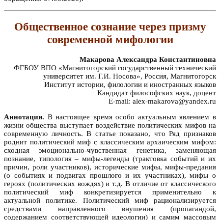
Общественное сознание через призму
современной мифологии
Макарова Александра Константиновна
ФГБОУ ВПО «Магнитогорский государственный технический
университет им. Г.И. Носова», Россия, Магнитогорск
Институт истории, филологии и иностранных языков
Кандидат философских наук, доцент
E-mail: alex-makarova@yandex.ru
Аннотация.
В настоящее время особо актуальным явлением в
жизни общества выступает воздействие политических мифов на
современную личность. В статье показано, что Ряд признаков
роднит политический миф с классическим архаическим мифом:
сходная эмоционально-чувственная генетика, заменяющая
познание, типология – мифы-легенды (трактовка событий и их
причин, роли участников), исторические мифы, мифы-предания
(о событиях и подвигах прошлого и их участниках), мифы о
героях (политических вождях) и т.д. В отличие от классического
политический миф конкретизируется применительно к
актуальной политике. Политический миф рационализируется
средствами направленного внушения (пропагандой,
содержанием соответствующей идеологии) и самим массовым