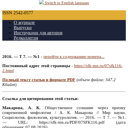
Switch to English language
ISSN 2542-0577
О журнале
Выпуски
Инструкции для авторов
Редколлегия
2016. — Т 7. — №1
-
перейти к содержанию номера...
Постоянный адрес этой страницы
-
https://sfk-mn.ru/07sfk116-
2.html
Полный текст статьи в формате PDF
(
объем файла: 347.2
Кбайт
)
Ссылка для цитирования этой статьи:
Макарова, А. К.
Общественное сознание через призму
современной мифологии / А. К. Макарова // Мир науки.
Социология, филология, культурология. — 2016. — Т 7. — №1.
— URL: https://sfk-mn.ru/PDF/07SFK116.pdf (дата
обращения: 07.08.2026).