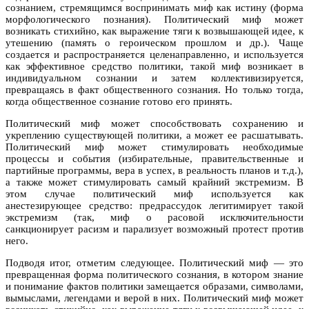
сознанием, стремящимся воспринимать миф как истину (форма
морфологического познания). Политический миф может
возникать стихийно, как выражение тяги к возвышающей идее, к
утешению (память о героическом прошлом и др.). Чаще
создается и распространяется целенаправленно, и используется
как эффективное средство политики, такой миф возникает в
индивидуальном сознании и затем коллективизируется,
превращаясь в факт общественного сознания. Но только тогда,
когда общественное сознание готово его принять.
Политический миф может способствовать сохранению и
укреплению существующей политики, а может ее расшатывать.
Политический миф может стимулировать необходимые
процессы и события (избирательные, правительственные и
партийные программы, вера в успех, в реальность планов и т.д.),
а также может стимулировать самый крайний экстремизм. В
этом случае политический миф используется как
анестезирующее средство: предрассудок легитимирует такой
экстремизм (так, миф о расовой исключительности
санкционирует расизм и парализует возможный протест против
него.
Подводя итог, отметим следующее. Политический миф — это
превращенная форма политического сознания, в котором знание
и понимание фактов политики замещается образами, символами,
вымыслами, легендами и верой в них. Политический миф может