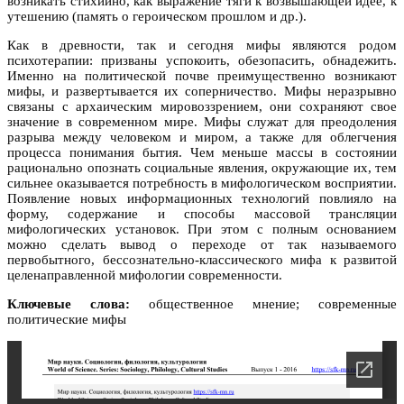
возникать стихийно, как выражение тяги к возвышающей идее, к
утешению (память о героическом прошлом и др.).
Как в древности, так и сегодня мифы являются родом
психотерапии: призваны успокоить, обезопасить, обнадежить.
Именно на политической почве преимущественно возникают
мифы, и развертывается их соперничество. Мифы неразрывно
связаны с архаическим мировоззрением, они сохраняют свое
значение в современном мире. Мифы служат для преодоления
разрыва между человеком и миром, а также для облегчения
процесса понимания бытия. Чем меньше массы в состоянии
рационально опознать социальные явления, окружающие их, тем
сильнее оказывается потребность в мифологическом восприятии.
Появление новых информационных технологий повлияло на
форму, содержание и способы массовой трансляции
мифологических установок. При этом с полным основанием
можно сделать вывод о переходе от так называемого
первобытного, бессознательно-классического мифа к развитой
целенаправленной мифологии современности.
Ключевые слова:
общественное мнение; современные
политические мифы