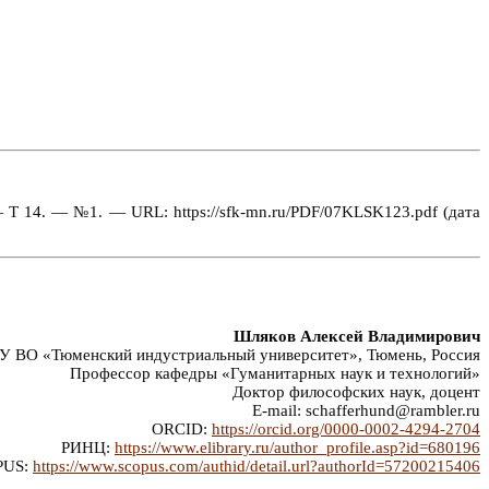
 Т 14. — №1. — URL: https://sfk-mn.ru/PDF/07KLSK123.pdf (дата
Шляков Алексей Владимирович
 ВО «Тюменский индустриальный университет», Тюмень, Россия
Профессор кафедры «Гуманитарных наук и технологий»
Доктор философских наук, доцент
E-mail: schafferhund@rambler.ru
ORCID:
https://orcid.org/0000-0002-4294-2704
РИНЦ:
https://www.elibrary.ru/author_profile.asp?id=680196
PUS:
https://www.scopus.com/authid/detail.url?authorId=57200215406