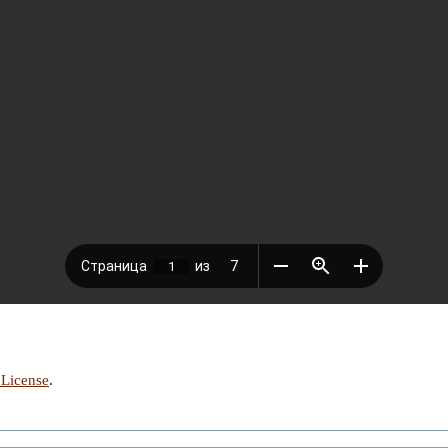
 License
.