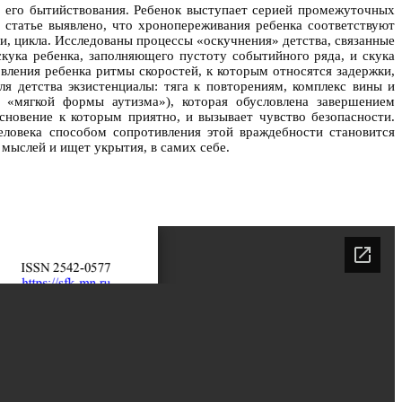
 его бытийствования. Ребенок выступает серией промежуточных
 статье выявлено, что хронопереживания ребенка соответствуют
и, цикла. Исследованы процессы «оскучнения» детства, связанные
ука ребенка, заполняющего пустоту событийного ряда, и скука
вления ребенка ритмы скоростей, к которым относятся задержки,
я детства экзистенциалы: тяга к повторениям, комплекс вины и
 «мягкой формы аутизма»), которая обусловлена завершением
сновение к которым приятно, и вызывает чувство безопасности.
еловека способом сопротивления этой враждебности становится
 мыслей и ищет укрытия, в самих себе.