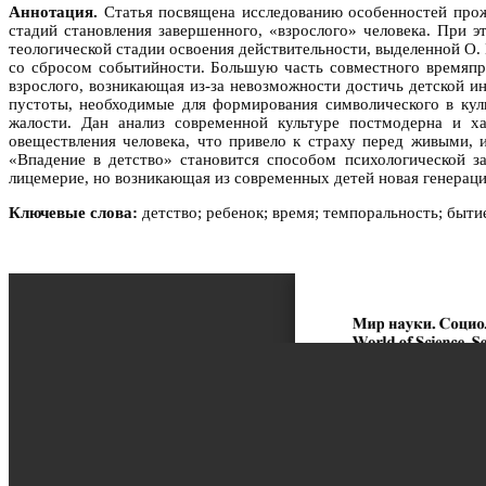
Аннотация.
Статья посвящена исследованию особенностей прож
стадий становления завершенного, «взрослого» человека. При 
теологической стадии освоения действительности, выделенной О.
со сбросом событийности. Большую часть совместного времяпр
взрослого, возникающая из-за невозможности достичь детской и
пустоты, необходимые для формирования символического в куль
жалости. Дан анализ современной культуре постмодерна и х
овеществления человека, что привело к страху перед живыми, 
«Впадение в детство» становится способом психологической з
лицемерие, но возникающая из современных детей новая генерация
Ключевые слова:
детство; ребенок; время; темпоральность; бытие