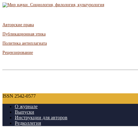
Авторские права
Публикационная этика
Политика антиплагиата
Рецензирование
ISSN 2542-0577
О журнале
Выпуски
Инструкции для авторов
Редколлегия