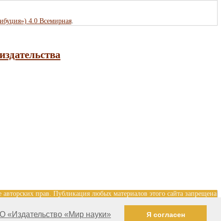
рибуция») 4.0 Всемирная
.
издательства
е авторских прав. Публикация любых материалов этого сайта запрещена
Разработка и поддержка сайта — Александр Павлов, pavlov@mir-
О «Издательство «Мир науки»
Я согласен