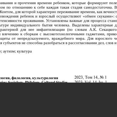
ивания и прочтения времени ребенком, которые формируют поле
этом по отношению к себе каждая такая стадия самодостаточна. В
 Контом, для которой характерно переживание времени, как вечност
овождения ребенок и взрослый осуществляют «обмен скуками»: ск
нтенсивности проживания. Установлены важные для процесса стано
туре индивидуального бытия человека. Выделены характерные дл
арактерной для нее инфантилизации (по словам А.К. Секацкого
и влечению к сборкам с высокотехнологичными гаджетами, прико
ащиты от непредсказуемого, враждебного мира. Для взрослого ч
 субъектов не способна разобраться в рассогласовании дел, слов и
; аутизм; культура