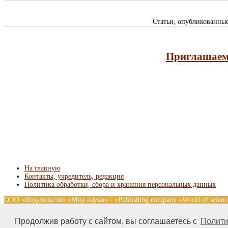
Статьи, опубликованны
Приглашаем 
На главную
Контакты, учредитель, редакция
Политика обработки, сбора и хранения персональных данных
ООО «Издательство «Мир науки» \ «Publishing company «World of scie
без предварительного согласования с издательством. Авторские права
nauki.com
Продолжив работу с сайтом, вы соглашаетесь с
Полити