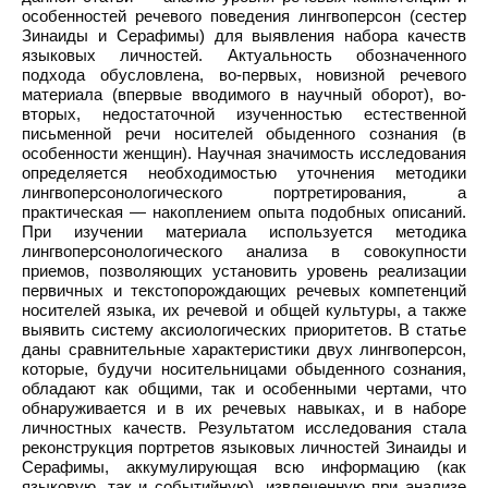
особенностей речевого поведения лингвоперсон (сестер
Зинаиды и Серафимы) для выявления набора качеств
языковых личностей. Актуальность обозначенного
подхода обусловлена, во-первых, новизной речевого
материала (впервые вводимого в научный оборот), во-
вторых, недостаточной изученностью естественной
письменной речи носителей обыденного сознания (в
особенности женщин). Научная значимость исследования
определяется необходимостью уточнения методики
лингвоперсонологического портретирования, а
практическая — накоплением опыта подобных описаний.
При изучении материала используется методика
лингвоперсонологического анализа в совокупности
приемов, позволяющих установить уровень реализации
первичных и текстопорождающих речевых компетенций
носителей языка, их речевой и общей культуры, а также
выявить систему аксиологических приоритетов. В статье
даны сравнительные характеристики двух лингвоперсон,
которые, будучи носительницами обыденного сознания,
обладают как общими, так и особенными чертами, что
обнаруживается и в их речевых навыках, и в наборе
личностных качеств. Результатом исследования стала
реконструкция портретов языковых личностей Зинаиды и
Серафимы, аккумулирующая всю информацию (как
языковую, так и событийную), извлеченную при анализе