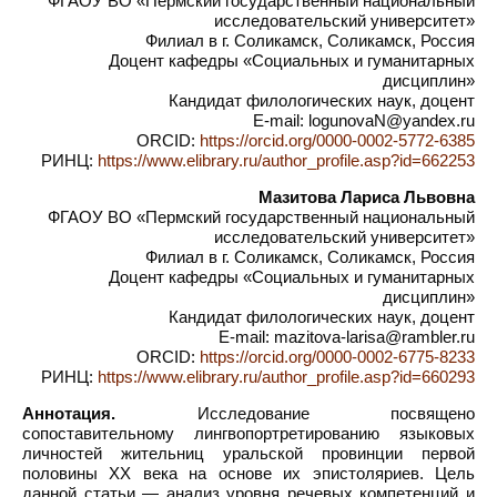
ФГАОУ ВО «Пермский государственный национальный
исследовательский университет»
Филиал в г. Соликамск, Соликамск, Россия
Доцент кафедры «Социальных и гуманитарных
дисциплин»
Кандидат филологических наук, доцент
E-mail: logunovaN@yandex.ru
ORCID:
https://orcid.org/0000-0002-5772-6385
РИНЦ:
https://www.elibrary.ru/author_profile.asp?id=662253
Мазитова Лариса Львовна
ФГАОУ ВО «Пермский государственный национальный
исследовательский университет»
Филиал в г. Соликамск, Соликамск, Россия
Доцент кафедры «Социальных и гуманитарных
дисциплин»
Кандидат филологических наук, доцент
E-mail: mazitova-larisa@rambler.ru
ORCID:
https://orcid.org/0000-0002-6775-8233
РИНЦ:
https://www.elibrary.ru/author_profile.asp?id=660293
Аннотация.
Исследование посвящено
сопоставительному лингвопортретированию языковых
личностей жительниц уральской провинции первой
половины XX века на основе их эпистоляриев. Цель
данной статьи — анализ уровня речевых компетенций и