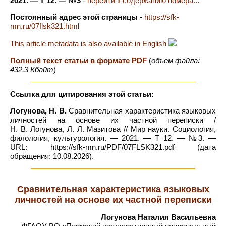
2021. — Т 12. — №3
-
перейти к содержанию номера...
Постоянный адрес этой страницы
-
https://sfk-
mn.ru/07flsk321.html
This article metadata is also available in English
Полный текст статьи в формате PDF
(
объем файла:
432.3 Кбайт
)
Ссылка для цитирования этой статьи:
Логунова, Н. В.
Сравнительная характеристика языковых
личностей на основе их частной переписки /
Н. В. Логунова, Л. Л. Мазитова // Мир науки. Социология,
филология, культурология. — 2021. — Т 12. — №3. —
URL: https://sfk-mn.ru/PDF/07FLSK321.pdf (дата
обращения: 10.08.2026).
Сравнительная характеристика языковых
личностей на основе их частной переписки
Логунова Наталия Васильевна