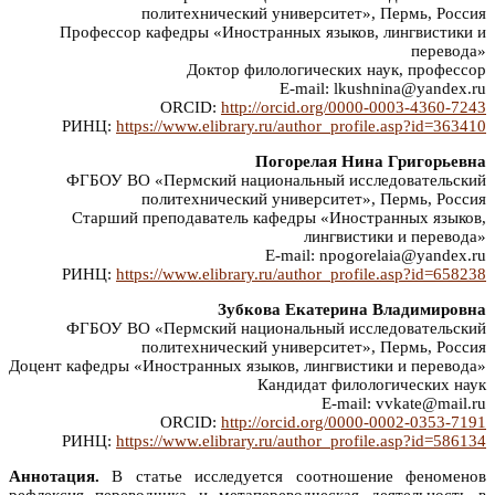
политехнический университет», Пермь, Россия
Профессор кафедры «Иностранных языков, лингвистики и
перевода»
Доктор филологических наук, профессор
E-mail: lkushnina@yandex.ru
ORCID:
http://orcid.org/0000-0003-4360-7243
РИНЦ:
https://www.elibrary.ru/author_profile.asp?id=363410
Погорелая Нина Григорьевна
ФГБОУ ВО «Пермский национальный исследовательский
политехнический университет», Пермь, Россия
Старший преподаватель кафедры «Иностранных языков,
лингвистики и перевода»
E-mail: npogorelaia@yandex.ru
РИНЦ:
https://www.elibrary.ru/author_profile.asp?id=658238
Зубкова Екатерина Владимировна
ФГБОУ ВО «Пермский национальный исследовательский
политехнический университет», Пермь, Россия
Доцент кафедры «Иностранных языков, лингвистики и перевода»
Кандидат филологических наук
E-mail: vvkate@mail.ru
ORCID:
http://orcid.org/0000-0002-0353-7191
РИНЦ:
https://www.elibrary.ru/author_profile.asp?id=586134
Аннотация.
В статье исследуется соотношение феноменов