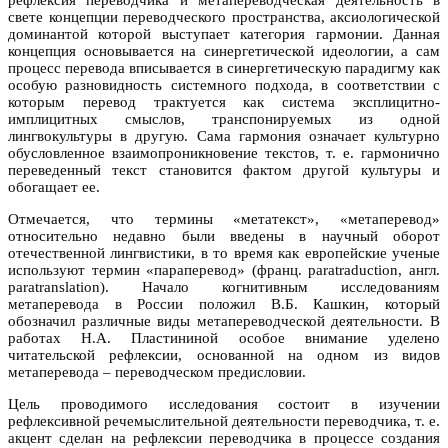
рефлексия переводчика и метапереводческая деятельность в
свете концепции переводческого пространства, аксиологической
доминантой которой выступает категория гармонии. Данная
концепция основывается на синергетической идеологии, а сам
процесс перевода вписывается в синергетическую парадигму как
особую разновидность системного подхода, в соответствии с
которым перевод трактуется как система эксплицитно-
имплицитных смыслов, транспонируемых из одной
лингвокультуры в другую. Сама гармония означает культурно
обусловленное взаимопроникновение текстов, т. е. гармонично
переведенный текст становится фактом другой культуры и
обогащает ее.
Отмечается, что термины «метатекст», «метаперевод»
относительно недавно были введены в научный оборот
отечественной лингвистики, в то время как европейские ученые
используют термин «параперевод» (франц. paratraduction, англ.
paratranslation). Начало когнитивным исследованиям
метаперевода в России положил В.Б. Кашкин, который
обозначил различные виды метапереводческой деятельности. В
работах Н.А. Пластининой особое внимание уделено
читательской рефлексии, основанной на одном из видов
метаперевода – переводческом предисловии.
Цель проводимого исследования состоит в изучении
рефлексивной речемыслительной деятельности переводчика, т. е.
акцент сделан на рефлексии переводчика в процессе создания