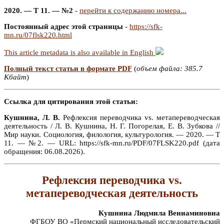
2020. — Т 11. — №2
-
перейти к содержанию номера...
Постоянный адрес этой страницы
-
https://sfk-
mn.ru/07flsk220.html
This article metadata is also available in English
Полный текст статьи в формате PDF
(
объем файла: 385.7
Кбайт
)
Ссылка для цитирования этой статьи:
Кушнина, Л. В.
Рефлексия переводчика vs. метапереводческая
деятельность / Л. В. Кушнина, Н. Г. Погорелая, Е. В. Зубкова //
Мир науки. Социология, филология, культурология. — 2020. — Т
11. — №2. — URL: https://sfk-mn.ru/PDF/07FLSK220.pdf (дата
обращения: 06.08.2026).
Рефлексия переводчика vs.
метапереводческая деятельность
Кушнина Людмила Вениаминовна
ФГБОУ ВО «Пермский национальный исследовательский