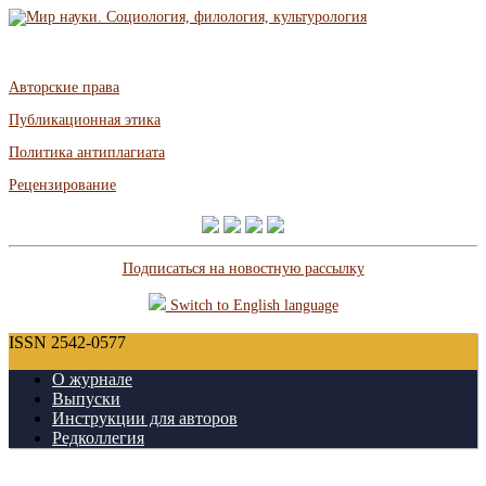
Авторские права
Публикационная этика
Политика антиплагиата
Рецензирование
Подписаться на новостную рассылку
Switch to English language
ISSN 2542-0577
О журнале
Выпуски
Инструкции для авторов
Редколлегия