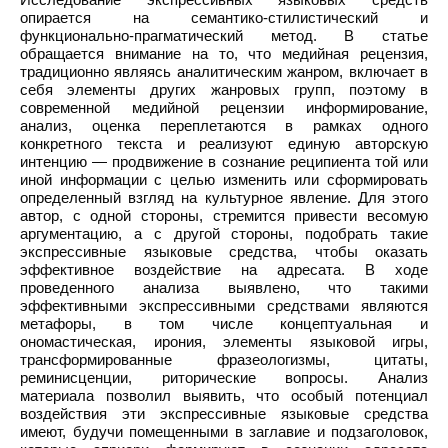
опирается на семантико-стилистический и
функционально-прагматический метод. В статье
обращается внимание на то, что медийная рецензия,
традиционно являясь аналитическим жанром, включает в
себя элементы других жанровых групп, поэтому в
современной медийной рецензии информирование,
анализ, оценка переплетаются в рамках одного
конкретного текста и реализуют единую авторскую
интенцию — продвижение в сознание реципиента той или
иной информации с целью изменить или сформировать
определенный взгляд на культурное явление. Для этого
автор, с одной стороны, стремится привести весомую
аргументацию, а с другой стороны, подобрать такие
экспрессивные языковые средства, чтобы оказать
эффективное воздействие на адресата. В ходе
проведенного анализа выявлено, что такими
эффективными экспрессивными средствами являются
метафоры, в том числе концептуальная и
ономастическая, ирония, элементы языковой игры,
трансформированные фразеологизмы, цитаты,
реминисценции, риторические вопросы. Анализ
материала позволил выявить, что особый потенциал
воздействия эти экспрессивные языковые средства
имеют, будучи помещенными в заглавие и подзаголовок,