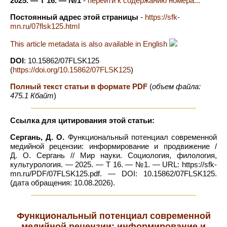
2025. — Т 16. — №1
-
перейти к содержанию номера...
Постоянный адрес этой страницы
-
https://sfk-
mn.ru/07flsk125.html
This article metadata is also available in English
DOI
: 10.15862/07FLSK125
(
https://doi.org/10.15862/07FLSK125
)
Полный текст статьи в формате PDF
(
объем файла:
475.1 Кбайт
)
Ссылка для цитирования этой статьи:
Сергань, Д. О.
Функциональный потенциал современной
медийной рецензии: информирование и продвижение /
Д. О. Сергань // Мир науки. Социология, филология,
культурология. — 2025. — Т 16. — №1. — URL: https://sfk-
mn.ru/PDF/07FLSK125.pdf. — DOI: 10.15862/07FLSK125.
(дата обращения: 10.08.2026).
Функциональный потенциал современной
медийной рецензии: информирование и