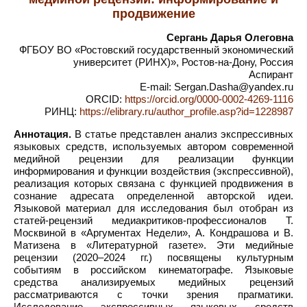
продвижение
Сергань Дарья Олеговна
ФГБОУ ВО «Ростовский государственный экономический
университет (РИНХ)», Ростов-на-Дону, Россия
Аспирант
E-mail: Sergan.Dasha@yandex.ru
ORCID:
https://orcid.org/0000-0002-4269-1116
РИНЦ:
https://elibrary.ru/author_profile.asp?id=1228987
Аннотация.
В статье представлен анализ экспрессивных
языковых средств, используемых автором современной
медийной рецензии для реализации функции
информирования и функции воздействия (экспрессивной),
реализация которых связана с функцией продвижения в
сознание адресата определенной авторской идеи.
Языковой материал для исследования был отобран из
статей-рецензий медиакритиков-профессионалов Т.
Москвиной в «Аргументах Недели», А. Кондрашова и В.
Матизена в «Литературной газете». Эти медийные
рецензии (2020–2024 гг.) посвящены культурным
событиям в российском кинематографе. Языковые
средства анализируемых медийных рецензий
рассматриваются с точки зрения прагматики.
Исследование экспрессивных языковых средств