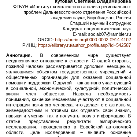
Кутовая Светлана Владимировна
ФГБУН «Институт комплексного анализа региональных
проблем Дальневосточного отделения Российской
академии наук», Биробиджан, Россия
Старший научный сотрудник
Кандидат социологических наук
E-mail: soclab07@rambler.ru
ORCID:
https://orcid.org/0000-0002-0914-4102
РИНЦ:
https://elibrary.ru/author_profile.asp?id=542587
Аннотация.
В современном мире существует
неоднозначное отношение к старости. С одной стороны,
пожилой человек рассматривается дряхлым, немощным,
являющимся объектом государственных учреждений и
общественных организаций для оказания социальной
помощи и поддержки. С другой – как активно участвующий
в социальной, экономической, культурной, политической
жизни член общества. Назрела необходимость
понимания, какие же механизмы участвуют в социальной
интеграции пожилого человека, что делает его активным,
жизнерадостным и готовым как отдавать свои знания,
навыки и умения, так и получать новую информацию. В
статье представлены результаты эмпирического
исследования, проведенного в Еврейской автономной
области. Цель исследования – выявить основные