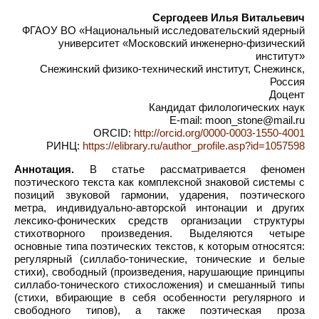
Сергодеев Илья Витальевич
ФГАОУ ВО «Национальный исследовательский ядерный
университет «Московский инженерно-физический
институт»
Снежинский физико-технический институт, Снежинск,
Россия
Доцент
Кандидат филологических наук
E-mail: moon_stone@mail.ru
ORCID:
http://orcid.org/0000-0003-1550-4001
РИНЦ:
https://elibrary.ru/author_profile.asp?id=1057598
Аннотация.
В статье рассматривается феномен
поэтического текста как комплексной знаковой системы с
позиций звуковой гармонии, ударения, поэтического
метра, индивидуально-авторской интонации и других
лексико-фонических средств организации структуры
стихотворного произведения. Выделяются четыре
основные типа поэтических текстов, к которым относятся:
регулярный (силлабо-тонические, тонические и белые
стихи), свободный (произведения, нарушающие принципы
силлабо-тонического стихосложения) и смешанный типы
(стихи, вбирающие в себя особенности регулярного и
свободного типов), а также поэтическая проза