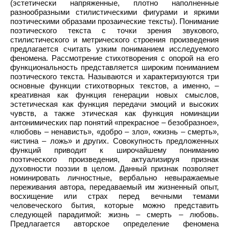
(эстетически напряженные, плотно наполненные
разнообразными стилистическими фигурами и яркими
поэтическими образами прозаические тексты). Понимание
поэтического текста с точки зрения звукового,
стилистического и метрического строения произведения
предлагается считать узким пониманием исследуемого
феномена. Рассмотрение стихотворения с опорой на его
функциональность представляется широким пониманием
поэтического текста. Называются и характеризуются три
основные функции стихотворных текстов, а именно, –
креативная как функция генерации новых смыслов,
эстетическая как функция передачи эмоций и высоких
чувств, а также этическая как функция номинации
антонимических пар понятий «прекрасное – безобразное»,
«любовь – ненависть», «добро – зло», «жизнь – смерть»,
«истина – ложь» и других. Совокупность предложенных
функций приводит к широчайшему пониманию
поэтического произведения, актуализируя признак
духовности поэзии в целом. Данный признак позволяет
номинировать личностные, вербально невыражаемые
переживания автора, передаваемый им жизненный опыт,
восхищение или страх перед вечными темами
человеческого бытия, которые можно представить
следующей парадигмой: жизнь – смерть – любовь.
Предлагается авторское определение феномена