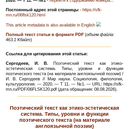
2020. — Т 11. — №1
-
перейти к содержанию номера...
Постоянный адрес этой страницы
-
https://sfk-
mn.ru/06flsk120.html
This article metadata is also available in English
Полный текст статьи в формате PDF
(
объем файла:
463.1 Кбайт
)
Ссылка для цитирования этой статьи:
Сергодеев, И. В.
Поэтический текст как этико-
эстетическая система. Типы, уровни и функции
поэтического текста (на материале англоязычной поэзии) /
И. В. Сергодеев // Мир науки. Социология, филология,
культурология. — 2020. — Т 11. — №1. — URL: https://sfk-
mn.ru/PDF/06FLSK120.pdf (дата обращения: 08.08.2026).
Поэтический текст как этико-эстетическая
система. Типы, уровни и функции
поэтического текста (на материале
англоязычной поэзии)