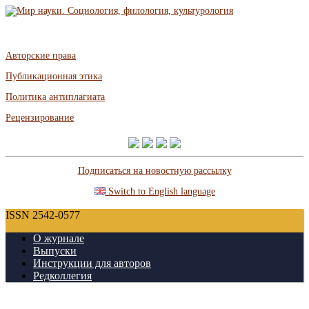
Авторские права
Публикационная этика
Политика антиплагиата
Рецензирование
Подписаться на новостную рассылку
Switch to English language
ISSN 2542-0577
О журнале
Выпуски
Инструкции для авторов
Редколлегия