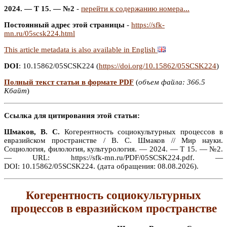
2024. — Т 15. — №2
-
перейти к содержанию номера...
Постоянный адрес этой страницы
-
https://sfk-
mn.ru/05scsk224.html
This article metadata is also available in English
DOI
: 10.15862/05SCSK224 (
https://doi.org/10.15862/05SCSK224
)
Полный текст статьи в формате PDF
(
объем файла: 366.5
Кбайт
)
Ссылка для цитирования этой статьи:
Шмаков, В. С.
Когерентность социокультурных процессов в
евразийском пространстве / В. С. Шмаков // Мир науки.
Социология, филология, культурология. — 2024. — Т 15. — №2.
— URL: https://sfk-mn.ru/PDF/05SCSK224.pdf. —
DOI: 10.15862/05SCSK224. (дата обращения: 08.08.2026).
Когерентность социокультурных
процессов в евразийском пространстве