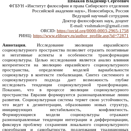
Шмаков Владимир Сергеевич
ФГБУН «Институт философии и права Сибирского отделения
Российской академии наук», Новосибирск, Россия
Ведущий научный сотрудник
Доктор философских наук, доцент
E-mail: vsshmakov@gmail.com
ORCID:
https://orcid.org/0000-0003-2965-1758
РИНЦ:
https://www.elibrary.ru/author_profile.asp?id=72871
Аннотация.
Исследование эволюции евразийского
социокультурного пространства позволяет отразить позитивные
и негативные аспекты и особенности трансформации
социокультуры. Целью исследования является анализ влияния
когерентности на эволюцию евразийского социокультурного
пространства, определение моделей вариабельности
социокультур в контексте глобализации. Синтез системного и
социокультурного подхода дает возможность глубже
исследовать тенденции социокультурной трансформации.
Показано, что в процессе эволюции социокультурного
пространства Евразии формируются разнонаправленные линии
развития. Социокультурная система теряет свою устойчивость,
что ведет к дезинтеграции, образованию новых структур,
инициирующих нестабильность, конфликтность.
Формирующиеся модели социокультуры отражают
разнонаправленные тенденции интеграции и дифференциации,
фиксируя проблему сохранения локального социокультурного
своеобразия и самобытности, поддержания традиционных