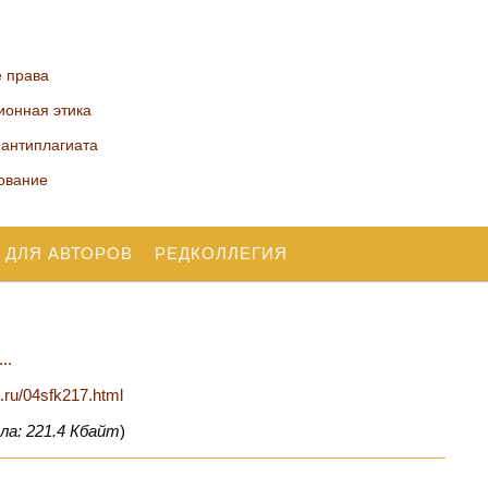
е права
ионная этика
 антиплагиата
ование
 ДЛЯ АВТОРОВ
РЕДКОЛЛЕГИЯ
..
n.ru/04sfk217.html
ла: 221.4 Кбайт
)