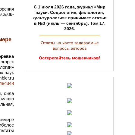
C 1 июля 2026 года, журнал «Мир
ворения
науки. Социология, филология,
://sfk-
культурология» принимает статьи
в №3 (июль — сентябрь), Том 17,
2026.
мере
Ответы на часто задаваемые
вопросы авторов
оревна
Остерегайтесь мошенников!
тогорск
логии»
их наук
bler.ru
d=484348
, сила
 магию
льная,
римере
иболее
ультаты