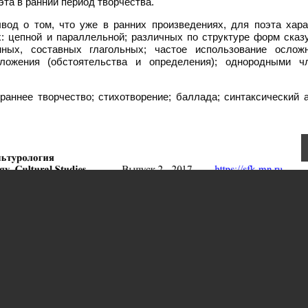
эта в ранний период творчества.
вод о том, что уже в ранних произведениях, для поэта хара
: цепной и параллельной; различных по структуре форм сказу
нных, составных глагольных; частое использование ослож
ложения (обстоятельства и определения); однородными ч
раннее творчество; стихотворение; баллада; синтаксический 