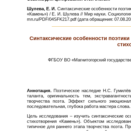
Шулева, Е. И.
Синтаксические особенности поэтик
«Камень») / Е. И. Шулева // Мир науки. Социология
mn.ru/PDF/04SFK217.pdf (дата обращения: 07.08.20
Синтаксические особенности поэтики 
стих
ФГБОУ ВО «Магнитогорский государствен
Аннотация.
Поэтическое наследие Н.С. Гумилёва
таланта, оригинальность тем, экстравагантн
творчества поэта. Эффект сильного эмоционал
последовательная, глубока работа мастера слова.
Цель исследования – изучить синтаксические осо
стихотворения «Камень»). Объектом исследован
типичное для раннего этапа творчества поэта. П