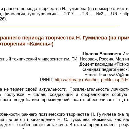
и раннего периода творчества Н. Гумилёва (на примере стихот
, филология, культурология. — 2017. — Т 8. — №2. — URL: https
26).
раннего периода творчества Н. Гумилёва (на при
отворения «Камень»)
Шулева Елизавета Иг
ный технический университет им. Г.И. Носова», Россия, Магни
Доцент кафедры «Психо
Кандидат педагогическ
E-mail: lizunova07@ram
РИНЦ:
https://elibrary.ru/author_profile.asp?i
 не теряет своей актуальности. Привлекательность личности
ость поступков – сплав, создающий и сохраняющий особую
ьного воздействия произведений поэта обеспечивает тщате
бенности раннего поэтического творчества Н. Гумилёва (на п
ия является произведение Н. С. Гумилёва «Камень», как на
редмет – особенности синтаксиса. В статье представлены рез