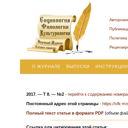
Авторски
Публикац
Политика
Рецензир
О ЖУРНАЛЕ
ВЫПУСКИ
ИНСТРУКЦИИ
2017. — Т 8. — №2
-
перейти к содержанию номера.
Постоянный адрес этой страницы
-
https://sfk-m
Полный текст статьи в формате PDF
(
объем фай
Ссылка для цитирования этой статьи: