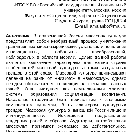
ФГБОУ ВО «Российский государственный социальный
университет», Москва, Россия
Факультет «Социологии», кафедра «Социологии»
Студент 4 курса, группа СОЦ-ДБ-4
E-mail: amalanko@mail.ru
Аннотация.
В современной России массовая культура
представляет собой необратимый процесс уничтожения
традиционных мировоззренческих установок и появления
инновационных, глобальных преобразований,
наблюдаемых в области морали. Целью данной работы
является выявление характерных для нашей страны
особенностей массовой культуры, а также актуальных
трендов в этой среде. Массовой культуре приписывают
деления на ранги от «низкого» в «высокому», однако
сегодня обозначается тенденция к стиранию данных
граней. Она выступает как немаловажный элемент
системы образования, социализации, воспитания.
Население стремится быть причастным к значимым
компонентам культуры, быть соавтором культурных
трендов. Массовая культура в нынешней России лишена
индивидуальности. Искажаются представления
гендерных ролей и образов. Аудитория, потребляющая
масскульт, принимает желаемое за действительное.
Прослеживается отсутствие избирательности