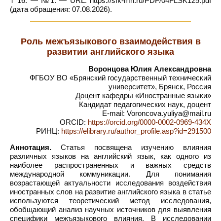
Т 16. — №1. — URL: https://sfk-mn.ru/PDF/04FLSK125.pdf
(дата обращения: 07.08.2026).
Роль межъязыкового взаимодействия в
развитии английского языка
Воронцова Юлия Александровна
ФГБОУ ВО «Брянский государственный технический
университет», Брянск, Россия
Доцент кафедры «Иностранные языки»
Кандидат педагогических наук, доцент
E-mail: Voroncova.yuliya@mail.ru
ORCID:
https://orcid.org/0000-0002-0969-434X
РИНЦ:
https://elibrary.ru/author_profile.asp?id=291500
Аннотация.
Статья посвящена изучению влияния
различных языков на английский язык, как одного из
наиболее распространенных и важных средств
международной коммуникации. Для понимания
возрастающей актуальности исследования воздействия
иностранных слов на развитие английского языка в статье
используются теоретический метод исследования,
обобщающий анализ научных источников для выявления
специфики межъязыкового влияния. В исследовании