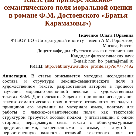
семантического поля моральной оценки
в романе Ф.М. Достоевского «Братья
Карамазовы»)
Ткаченко Ольга Юрьевна
ФГБОУ ВО «Литературный институт имени А.М. Горького»,
Москва, Россия
Доцент кафедры «Русского языка и стилистики»
Кандидат филологических наук
E-mail: non_ho_paura@mail.ru
РИНЦ:
http://elibrary.ru/author_profile.asp?id=777492
Аннотация.
В статье описывается методика исследования
состава и структуры лексико-семантического поля в
художественном тексте, разработанная автором в процессе
изучения морально-оценочной лексики в художественных
текстах Ф.М. Достоевского. Задачи и принципы исследования
лексико-семантического поля в тексте отличаются от задач и
принципов его изучения на материале языка, поэтому для
работы с лексико-семантическим полем как текстовой
структурой требуется особый подход, учитывающий, с одной
стороны, неразрывную связь текста с общекультурными
представлениями, закрепленными в языке, с другой –
первостепенную важность отличий текстового поля от