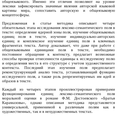
общеязыкового. Именно эти отличия позволяют на уровне
лексики зафиксировать значимые явления авторской языковой
картины мира, сопоставить авторскую и общеязыковую
концептосферы.
Предложенная в статье методика описывает четыре
обязательных этапа исследования лексико-семантического поля в
тексте: определение ядерной зоны поля, изучение общеязыковых
единиц поля в тексте, изучение индивидуально-авторских
единиц и комплексное изучение единиц поля в ключевых
фрагментах текста. Автор доказывает, что даже при работе с
общеязыковыми единицами поля в тексте, необходимо
постоянное обращение к контексту, предлагает возможные
способы проверки отнесенности единицы к исследуемому полю
и определения места в его структуре с учетом художественного
контекста. Последний этап изучения поля предполагает
реконструирующий анализ текста, устанавливающий функцию
исследуемого поля, а также роль репрезентируемых им идей и
образов в тексте.
Каждый из четырех этапов проиллюстрирован примерами
функционирования единиц лексико-семантического поля
моральной оценки в романе Ф.М. Достоевского «Братья
Карамазовы», однако описанная методика представляется
универсальной, применимой к различным полям как в
художественных, так и в нехудожественных текстах.