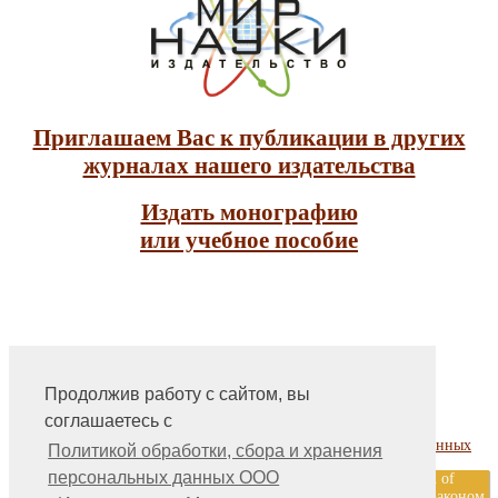
Приглашаем Вас к публикации в других
журналах нашего издательства
Издать монографию
или учебное пособие
Продолжив работу с сайтом, вы
На главную
соглашаетесь с
Контакты, учредитель, редакция
Политика обработки, сбора и хранения персональных данных
Политикой обработки, сбора и хранения
персональных данных ООО
ООО «Издательство «Мир науки» \ «Publishing company «World of
science», LLC Материалы, размещенные на сайте, охраняются Законом