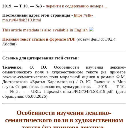
2019. — Т 10. — №3
-
перейти к содержанию номера...
Постоянный адрес этой страницы
-
https://sfk-
mn.ru/04flsk319.html
This article metadata is also available in English
Полный текст статьи в формате PDF
(
объем файла: 392.4
Кбайт
)
Ссылка для цитирования этой статьи:
Ткаченко, О. Ю.
Особенности изучения лексико-
семантического поля в художественном тексте (на примере
лексико-семантического поля моральной оценки в романе Ф.М.
Достоевского «Братья Карамазовы») / О. Ю. Ткаченко // Мир
науки. Социология, филология, культурология. — 2019. — Т 10.
— №3. — URL: https://sfk-mn.ru/PDF/04FLSK319.pdf (дата
обращения: 06.08.2026).
Особенности изучения лексико-
семантического поля в художественном
тексте (на примере лексико-