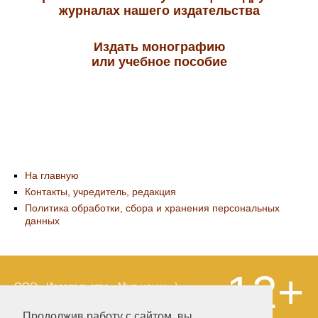
журналах нашего издательства
Издать монографию
или учебное пособие
На главную
Контакты, учредитель, редакция
Политика обработки, сбора и хранения персональных
данных
12+
ООО «Издательство «Мир науки» \
«Publishing company «World of science»,
LLC Материалы, размещенные на сайте,
Продолжив работу с сайтом, вы