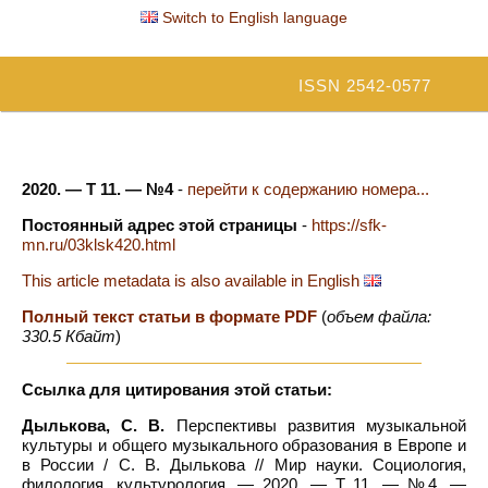
Switch to English language
ISSN 2542-0577
2020. — Т 11. — №4
-
перейти к содержанию номера...
Постоянный адрес этой страницы
-
https://sfk-
mn.ru/03klsk420.html
This article metadata is also available in English
Полный текст статьи в формате PDF
(
объем файла:
330.5 Кбайт
)
Ссылка для цитирования этой статьи:
Дылькова, С. В.
Перспективы развития музыкальной
культуры и общего музыкального образования в Европе и
в России / С. В. Дылькова // Мир науки. Социология,
филология, культурология. — 2020. — Т 11. — №4. —