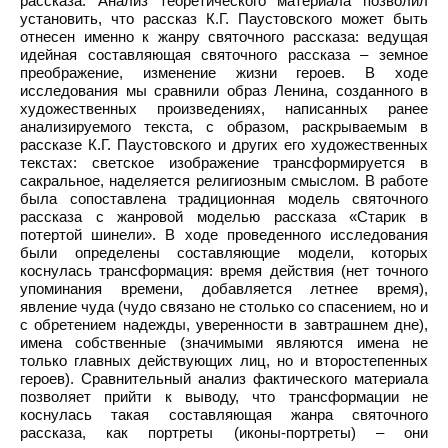
рассказа. Анализ теоретического материала позволил
установить, что рассказ К.Г. Паустовского может быть
отнесен именно к жанру святочного рассказа: ведущая
идейная составляющая святочного рассказа – земное
преображение, изменение жизни героев. В ходе
исследования мы сравнили образ Ленина, созданного в
художественных произведениях, написанных ранее
анализируемого текста, с образом, раскрываемым в
рассказе К.Г. Паустовского и других его художественных
текстах: светское изображение трансформируется в
сакральное, наделяется религиозным смыслом. В работе
была сопоставлена традиционная модель святочного
рассказа с жанровой моделью рассказа «Старик в
потертой шинели». В ходе проведенного исследования
были определены составляющие модели, которых
коснулась трансформация: время действия (нет точного
упоминания времени, добавляется летнее время),
явление чуда (чудо связано не столько со спасением, но и
с обретением надежды, уверенности в завтрашнем дне),
имена собственные (значимыми являются имена не
только главных действующих лиц, но и второстепенных
героев). Сравнительный анализ фактического материала
позволяет прийти к выводу, что трансформации не
коснулась такая составляющая жанра святочного
рассказа, как портреты (иконы-портреты) – они