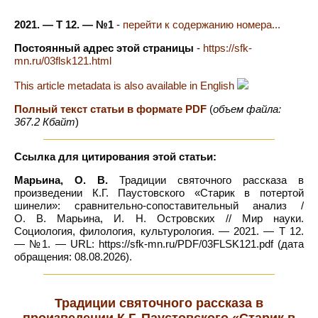
2021. — Т 12. — №1
-
перейти к содержанию номера...
Постоянный адрес этой страницы
-
https://sfk-
mn.ru/03flsk121.html
This article metadata is also available in English
Полный текст статьи в формате PDF
(
объем файла:
367.2 Кбайт
)
Ссылка для цитирования этой статьи:
Марьина, О. В.
Традиции святочного рассказа в
произведении К.Г. Паустовского «Старик в потертой
шинели»: сравнительно-сопоставительный анализ /
О. В. Марьина, И. Н. Островских // Мир науки.
Социология, филология, культурология. — 2021. — Т 12.
— №1. — URL: https://sfk-mn.ru/PDF/03FLSK121.pdf (дата
обращения: 08.08.2026).
Традиции святочного рассказа в