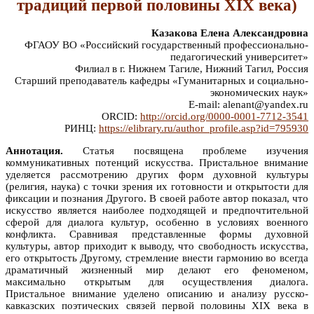
традиций первой половины XIX века)
Казакова Елена Александровна
ФГАОУ ВО «Российский государственный профессионально-
педагогический университет»
Филиал в г. Нижнем Тагиле, Нижний Тагил, Россия
Старший преподаватель кафедры «Гуманитарных и социально-
экономических наук»
E-mail: alenant@yandex.ru
ORCID:
http://orcid.org/0000-0001-7712-3541
РИНЦ:
https://elibrary.ru/author_profile.asp?id=795930
Аннотация.
Статья посвящена проблеме изучения
коммуникативных потенций искусства. Пристальное внимание
уделяется рассмотрению других форм духовной культуры
(религия, наука) с точки зрения их готовности и открытости для
фиксации и познания Другого. В своей работе автор показал, что
искусство является наиболее подходящей и предпочтительной
сферой для диалога культур, особенно в условиях военного
конфликта. Сравнивая представленные формы духовной
культуры, автор приходит к выводу, что свободность искусства,
его открытость Другому, стремление внести гармонию во всегда
драматичный жизненный мир делают его феноменом,
максимально открытым для осуществления диалога.
Пристальное внимание уделено описанию и анализу русско-
кавказских поэтических связей первой половины XIX века в