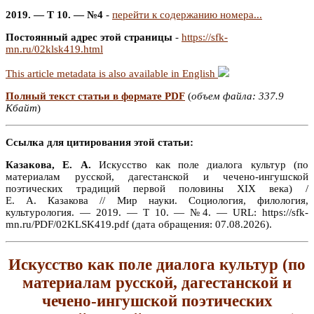
2019. — Т 10. — №4
-
перейти к содержанию номера...
Постоянный адрес этой страницы
-
https://sfk-
mn.ru/02klsk419.html
This article metadata is also available in English
Полный текст статьи в формате PDF
(
объем файла: 337.9
Кбайт
)
Ссылка для цитирования этой статьи:
Казакова, Е. А.
Искусство как поле диалога культур (по
материалам русской, дагестанской и чечено-ингушской
поэтических традиций первой половины XIX века) /
Е. А. Казакова // Мир науки. Социология, филология,
культурология. — 2019. — Т 10. — №4. — URL: https://sfk-
mn.ru/PDF/02KLSK419.pdf (дата обращения: 07.08.2026).
Искусство как поле диалога культур (по
материалам русской, дагестанской и
чечено-ингушской поэтических