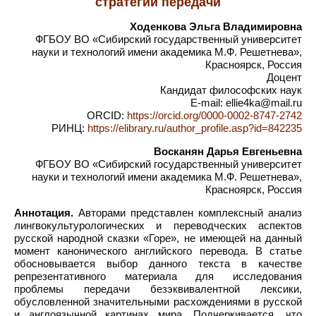
стратегии передачи
Ходенкова Эльга Владимировна
ФГБОУ ВО «Сибирский государственный университет
науки и технологий имени академика М.Ф. Решетнева»,
Красноярск, Россия
Доцент
Кандидат философских наук
E-mail: ellie4ka@mail.ru
ORCID:
https://orcid.org/0000-0002-8747-2742
РИНЦ:
https://elibrary.ru/author_profile.asp?id=842235
Восканян Дарья Евгеньевна
ФГБОУ ВО «Сибирский государственный университет
науки и технологий имени академика М.Ф. Решетнева»,
Красноярск, Россия
Аннотация.
Авторами представлен комплексный анализ
лингвокультурологических и переводческих аспектов
русской народной сказки «Горе», не имеющей на данный
момент канонического английского перевода. В статье
обосновывается выбор данного текста в качестве
репрезентативного материала для исследования
проблемы передачи безэквивалентной лексики,
обусловленной значительными расхождениями в русской
и англоязычной картинах мира. Подчеркивается, что