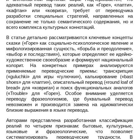
адекватный перевод таких реалий, как «Горе», «лапти»,
«кафтан» или «коврига», требует от переводчика
разработки специальных стратегий, направленных на
сохранение не только семантического содержания, но и
всего комплекса культурных коннотаций.
В статье детально рассматриваются ключевые концепты
сказки («Горе» как социально-психологическое явление и
мифологизированная сущность, «борьба и преодоление»,
«выбор и последствия»), которые определяют ее идейно-
художественное своеобразие и формируют национальный
колорит. На конкретных примерах анализируются
применяемые переводческие приемы: транскрипция
(«guluchki» для игры «гулючки»), калькирование («bast
shoes» для «лапти»), описательный перевод («round loaf of
bread» для «коврига») и поиск функциональных аналогов
(«Trouble» для «Горе»). Особое внимание уделяется
переводу фразеологизмов, где буквальный перевод
невозможен и производится замена на идиоматически
близкие выражения в языке перевода.
Авторами представлена разработанная классификация
реалий по четырем признакам: бытовые, культурные,
языковые и фразеологические, что позволяет
систематизировать переводческие трудности. В