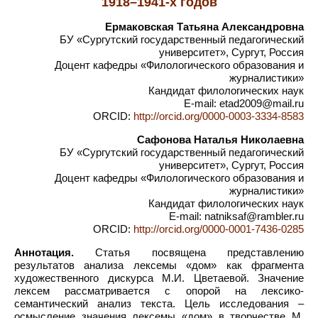
1918–1941-х годов
Ермаковская Татьяна Александровна
БУ «Сургутский государственный педагогический
университет», Сургут, Россия
Доцент кафедры «Филологического образования и
журналистики»
Кандидат филологических наук
E-mail: etad2009@mail.ru
ORCID:
http://orcid.org/0000-0003-3334-8583
Сафонова Наталья Николаевна
БУ «Сургутский государственный педагогический
университет», Сургут, Россия
Доцент кафедры «Филологического образования и
журналистики»
Кандидат филологических наук
E-mail: natniksaf@rambler.ru
ORCID:
http://orcid.org/0000-0001-7436-0285
Аннотация.
Статья посвящена представлению
результатов анализа лексемы «дом» как фрагмента
художественного дискурса М.И. Цветаевой. Значение
лексем рассматривается с опорой на лексико-
семантический анализ текста. Цель исследования –
осмысление значения лексемы «дом» в творчестве М.