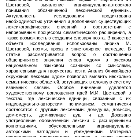
Цветаевой, выявление индивидуально-авторского
понимания обозначенной лексической единицы.
Актуальность исследования продиктована
необходимостью уточнения и дополнения существующих
лексикографических описаний в соответствии с
непрерывным процессом семантического расширения, а
также возможностью создания словаря поэта. В качестве
объекта исследования использованы лирика М.
Цветаевой, поэмы, проза и эпистолярное наследие. В
статье рассматривается вопрос о соотношении
общепринятого значения слова «дом» в русском
национальном языковом сознании со смыслами,
характерными для творчества поэта. Анализ ближайшего
окружения лексемы «дом» позволил выявить несколько
семантических областей, вступающих в сложную систему
взаимных связей. Особое внимание уделяется
художественному воплощению идей М.И. Цветаевой в
текстах, где лексические единицы, связанные с их
индивидуально-авторским пониманием, семантически
соотносятся с другими лексемами: дом-душа, дом-сон,
дом-смерть, дом-жилище душ и др. Доказано
употребление обозначенной лексики с расширенными
коннотациями, обусловленными индивидуально-
авторскими взглядами и убеждениями. Материал
исследования представляет интерес с точки зрения