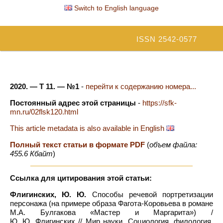
Switch to English language
ISSN 2542-0577
2020. — Т 11. — №1
-
перейти к содержанию номера...
Постоянный адрес этой страницы
-
https://sfk-
mn.ru/02flsk120.html
This article metadata is also available in English
Полный текст статьи в формате PDF
(
объем файла:
455.6 Кбайт
)
Ссылка для цитирования этой статьи:
Флигинских, Ю. Ю.
Способы речевой портретизации
персонажа (на примере образа Фагота-Коровьева в романе
М.А. Булгакова «Мастер и Маргарита») /
Ю. Ю. Флигинских // Мир науки. Социология, филология,