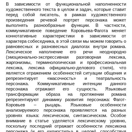
В зависимости от функциональной наполненности
художественного текста в целом и задач, которые ставит
перед собой писатель, в рамках художественного
произведения речевой портрет персонажа может
выполнять разнообразные функции. В частности,
коммуникативное поведение Коровьева-Фагота меняет
коннотативные характеристики в зависимости от
характера собеседника, в этой связи мы можем говорить о
равновесных и разновесных диалогах внутри романа.
Лексическое наполнение его речи неоднородно
(эмоционально-экспрессивная разговорная лексика,
жаргонизмы, терминологическая и профессиональная
лексика, лексика официально-делового стиля), что
является отражением особенностей ситуации общения и
репрезентирует «масочность» и театральность
персонажа. Коммуникативные интенции данного
персонажа отражают его сущность. Языковые
трансформации образа на протяжении романа
репрезентируют динамику развития персонажа: Фагот-
Коровьев – рыцарь. Языковые особенности
анализируемого персонажа проявляются на разных
уровнях языка: лексическом, синтаксическом. Особое
внимание в статье уделяется лексическому уровню,
поскольку последний отражает особенности лексикона
персонажа (и его «идиостиль» в целом), способствуя