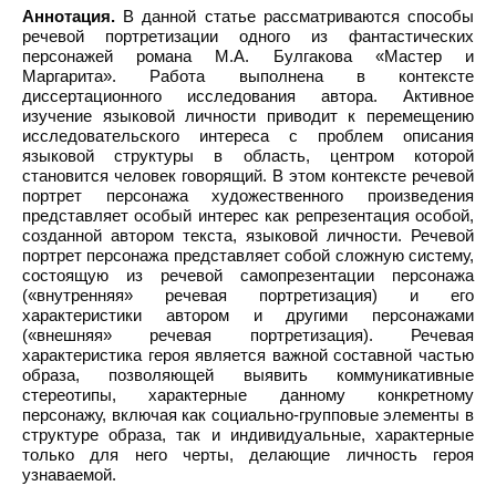
Аннотация.
В данной статье рассматриваются способы
речевой портретизации одного из фантастических
персонажей романа М.А. Булгакова «Мастер и
Маргарита». Работа выполнена в контексте
диссертационного исследования автора. Активное
изучение языковой личности приводит к перемещению
исследовательского интереса с проблем описания
языковой структуры в область, центром которой
становится человек говорящий. В этом контексте речевой
портрет персонажа художественного произведения
представляет особый интерес как репрезентация особой,
созданной автором текста, языковой личности. Речевой
портрет персонажа представляет собой сложную систему,
состоящую из речевой самопрезентации персонажа
(«внутренняя» речевая портретизация) и его
характеристики автором и другими персонажами
(«внешняя» речевая портретизация). Речевая
характеристика героя является важной составной частью
образа, позволяющей выявить коммуникативные
стереотипы, характерные данному конкретному
персонажу, включая как социально-групповые элементы в
структуре образа, так и индивидуальные, характерные
только для него черты, делающие личность героя
узнаваемой.