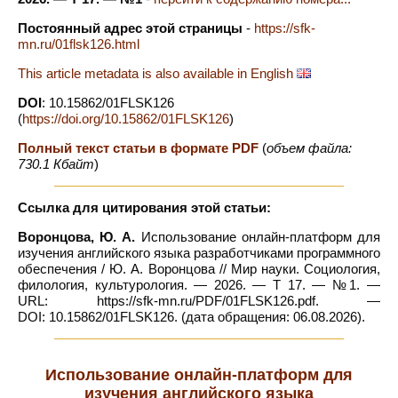
Постоянный адрес этой страницы
-
https://sfk-
mn.ru/01flsk126.html
This article metadata is also available in English
DOI
: 10.15862/01FLSK126
(
https://doi.org/10.15862/01FLSK126
)
Полный текст статьи в формате PDF
(
объем файла:
730.1 Кбайт
)
Ссылка для цитирования этой статьи:
Воронцова, Ю. А.
Использование онлайн-платформ для
изучения английского языка разработчиками программного
обеспечения / Ю. А. Воронцова // Мир науки. Социология,
филология, культурология. — 2026. — Т 17. — №1. —
URL: https://sfk-mn.ru/PDF/01FLSK126.pdf. —
DOI: 10.15862/01FLSK126. (дата обращения: 06.08.2026).
Использование онлайн-платформ для
изучения английского языка