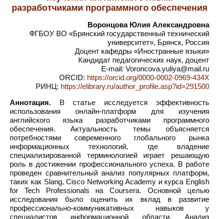
разработчиками программного обеспечения
Воронцова Юлия Александровна
ФГБОУ ВО «Брянский государственный технический
университет», Брянск, Россия
Доцент кафедры «Иностранные языки»
Кандидат педагогических наук, доцент
E-mail: Voroncova.yuliya@mail.ru
ORCID:
https://orcid.org/0000-0002-0969-434X
РИНЦ:
https://elibrary.ru/author_profile.asp?id=291500
Аннотация.
В статье исследуется эффективность
использования онлайн-платформ для изучения
английского языка разработчиками программного
обеспечения. Актуальность темы объясняется
потребностями современного глобального рынка
информационных технологий, где владение
специализированной терминологией играет решающую
роль в достижении профессионального успеха. В работе
проведен сравнительный анализ популярных платформ,
таких как Slang, Cisco Networking Academy и курса English
for Tech Professionals на Coursera. Основной целью
исследования было оценить их вклад в развитие
профессионально-коммуникативных навыков у
специалистов информационной области. Анализ