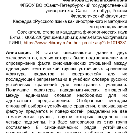
ФГБОУ ВО «Санкт-Петербургский государственный
университет», Санкт-Петербург, Россия
Филологический факультет
Кафедра «Русского языка как иностранного и методики
его преподавания»
Соискатель степени кандидата филологических наук
E-mail: st050226@student.spbu.ru; alena-filatova93@mail.ru
РИНЦ:
https://www.elibrary.ru/author_profile.asp?id=1019331
Аннотация.
В статье описываются данные двух
экспериментов, целью которых было подтверждение или
опровержение факта синонимических отношений между
единицами тематической группы устойчивых сравнений
«фактура предметов и поверхностей» для их
последующей репрезентации в учебном словаре русских
устойчивых сравнений для иностранных учащихся.
Понимание характера парадигматических отношений
между единицами словаря необходимо для их
адекватного представления. Отобранные методом
сплошной выборки устойчивые сравнения, описывающие
фактуру предметов и поверхностей, разделены на две
тематические группы, внутри которых выделено по
четыре подгруппы. На базе материалов из этих групп
составлено 8 синонимических рядов устойчивых
сравнений, в каждом из которых выбрано по одной