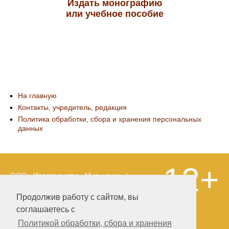
Издать монографию
или учебное пособие
На главную
Контакты, учредитель, редакция
Политика обработки, сбора и хранения персональных
данных
12+
ООО «Издательство «Мир науки» \
«Publishing company «World of science»,
LLC Материалы, размещенные на сайте,
Продолжив работу с сайтом, вы
охраняются Законом о защите авторских
соглашаетесь с
прав. Публикация любых материалов
этого сайта запрещена без
Политикой обработки, сбора и хранения