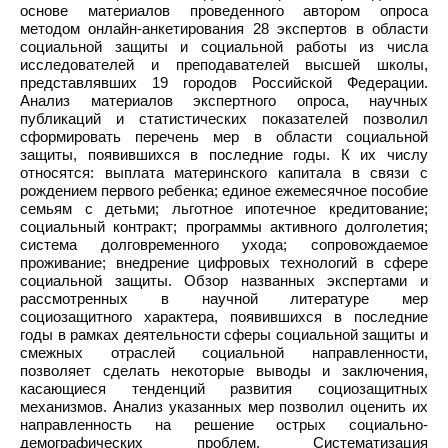
основе материалов проведенного автором опроса
методом онлайн-анкетирования 28 экспертов в области
социальной защиты и социальной работы из числа
исследователей и преподавателей высшей школы,
представлявших 19 городов Российской Федерации.
Анализ материалов экспертного опроса, научных
публикаций и статистических показателей позволил
сформировать перечень мер в области социальной
защиты, появившихся в последние годы. К их числу
относятся: выплата материнского капитала в связи с
рождением первого ребенка; единое ежемесячное пособие
семьям с детьми; льготное ипотечное кредитование;
социальный контракт; программы активного долголетия;
система долговременного ухода; сопровождаемое
проживание; внедрение цифровых технологий в сфере
социальной защиты. Обзор названных экспертами и
рассмотренных в научной литературе мер
социозащитного характера, появившихся в последние
годы в рамках деятельности сферы социальной защиты и
смежных отраслей социальной направленности,
позволяет сделать некоторые выводы и заключения,
касающиеся тенденций развития социозащитных
механизмов. Анализ указанных мер позволил оценить их
направленность на решение острых социально-
демографических проблем. Систематизация