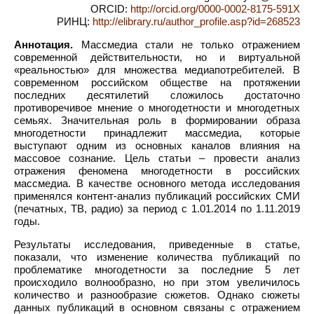
ORCID:
http://orcid.org/0000-0002-8175-591X
РИНЦ:
http://elibrary.ru/author_profile.asp?id=268523
Аннотация.
Массмедиа стали не только отражением
современной действительности, но и виртуальной
«реальностью» для множества медиапотребителей. В
современном российском обществе на протяжении
последних десятилетий сложилось достаточно
противоречивое мнение о многодетности и многодетных
семьях. Значительная роль в формировании образа
многодетности принадлежит массмедиа, которые
выступают одним из основных каналов влияния на
массовое сознание. Цель статьи – провести анализ
отражения феномена многодетности в российских
массмедиа. В качестве основного метода исследования
применялся контент-анализ публикаций российских СМИ
(печатных, ТВ, радио) за период с 1.01.2014 по 1.11.2019
годы.
Результаты исследования, приведенные в статье,
показали, что изменение количества публикаций по
проблематике многодетности за последние 5 лет
происходило волнообразно, но при этом увеличилось
количество и разнообразие сюжетов. Однако сюжеты
данных публикаций в основном связаны с отражением