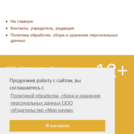
На главную
Контакты, учредитель, редакция
Политика обработки, сбора и хранения персональных
данных
12+
ООО «Издательство «Мир науки» \
«Publishing company «World of science»,
LLC Материалы, размещенные на сайте,
Продолжив работу с сайтом, вы
охраняются Законом о защите авторских
соглашаетесь с
прав. Публикация любых материалов
этого сайта запрещена без
Политикой обработки, сбора и хранения
предварительного согласования с
персональных данных ООО
издательством. Авторские права на
«Издательство «Мир науки»
размещенные на сайте научные
публикации принадлежат их авторам.
Разработка и поддержка сайта —
Я согласен
Александр Павлов, pavlov@mir-nauki.com