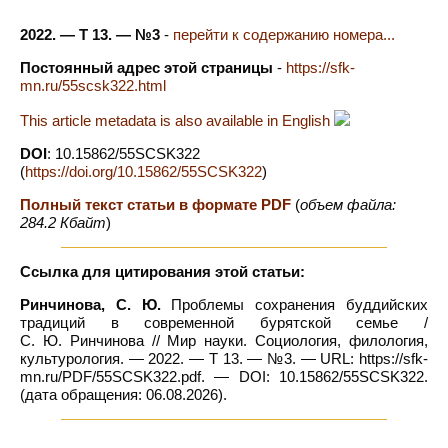
2022. — Т 13. — №3
-
перейти к содержанию номера...
Постоянный адрес этой страницы
-
https://sfk-
mn.ru/55scsk322.html
This article metadata is also available in English
DOI
: 10.15862/55SCSK322
(
https://doi.org/10.15862/55SCSK322
)
Полный текст статьи в формате PDF
(
объем файла:
284.2 Кбайт
)
Ссылка для цитирования этой статьи:
Ринчинова, С. Ю.
Проблемы сохранения буддийских
традиций в современной бурятской семье /
С. Ю. Ринчинова // Мир науки. Социология, филология,
культурология. — 2022. — Т 13. — №3. — URL: https://sfk-
mn.ru/PDF/55SCSK322.pdf. — DOI: 10.15862/55SCSK322.
(дата обращения: 06.08.2026).