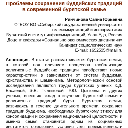
Проблемы сохранения буддийских традиций
в современной бурятской семье
Ринчинова Саяна Юрьевна
ФГБОУ ВО «Сибирский государственный университет
телекоммуникаций и информатики»
Бурятский институт инфокоммуникаций, Улан-Удэ, Россия
Доцент кафедры «Социально-экономических дисциплин»
Кандидат социологических наук
E-mail: s692595@mail.ru
Аннотация.
В статье рассматривается бурятская семья,
в которой под влиянием процессов глобализации
религиозные буддийские традиции приобретают новые
характеристики в зависимости от систем буддизма,
христианства и шаманизма. Методологической основой
исследования являются труды бурятских ученых К.Д.
Басаевой, Э.В. Гылыковой, Р.Ю. Цоктоева и других
ученых, внесших вклад в изучение бурятской семьи и
религиозных традиций бурят. Бурятская семья,
развиваясь в течение длительного времени, сохраняет
традиции буддизма, необходимых бурятскому этносу для
консолидации и сохранения национальной целостности, и
именно семья становится одним из социальных
институтов создающих условия для преемственности