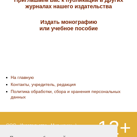
Приглашаем Вас к публикации в других
журналах нашего издательства
Издать монографию
или учебное пособие
На главную
Контакты, учредитель, редакция
Политика обработки, сбора и хранения персональных
данных
12+
ООО «Издательство «Мир науки» \
«Publishing company «World of science»,
LLC Материалы, размещенные на сайте,