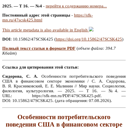
2025. — Т 16. — №4
-
перейти к содержанию номера...
Постоянный адрес этой страницы
-
https://sfk-
mn.ru/47scsk425.html
This article metadata is also available in English
DOI
: 10.15862/47SCSK425 (
https://doi.org/10.15862/47SCSK425
)
Полный текст статьи в формате PDF
(
объем файла: 394.7
Кбайт
)
Ссылка для цитирования этой статьи:
Сидорова, С. А.
Особенности потребительского поведения
США в финансовом секторе экономики / С. А. Сидорова,
В. Я. Красниковский, Е. Е. Малинин // Мир науки. Социология,
филология, культурология. — 2025. — Т 16. — №4. —
URL: https://sfk-mn.ru/PDF/47SCSK425.pdf. —
DOI: 10.15862/47SCSK425. (дата обращения: 07.08.2026).
Особенности потребительского
поведения США в финансовом секторе