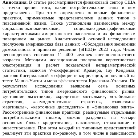
Аннотация.
В статье рассматривается финансовый сектор США
с точки зрения того, какие потребительские типы в нем
представлены. При этом определены основные финансовые
практики, применяемые представителями данных типов в
повседневной жизни. Также установлена взаимосвязь между
социально-экономическими, социально-демографическими
характеристиками американского населения и их финансовым
поведением на рынке. Аналитической основой исследования
послужила американская база данных «Обследования экономики
домохозяйств и принятия решений (SHED)» 2023 года. Число
респондентов составило 11 400 человек совершеннолетнего
возраста. Методами исследования послужили вероятностная
кластеризация и расчет показателей непараметрической
статистики, включая V-коэффициент Крамера, Тау Кендалла,
рангово-бисериальный коэффициент корреляции, основанный на
тесте Манна-Уитни и мера эффекта теста Краскалла-Уоллиса. По
результатам исследования выявлены семь основных
потребительских типов американского финансового рынка:
«уставшие льготники», «кредитные мотыльки», «стабильные
стратеги», «самодостаточные стратеги», «зависимые
маргиналы», «карточные диссиденты» и «финансовая элита».
Рассмотренные финансовые практики, реализуемые отдельными
потребительскими типами, можно разделить на четыре
основных блока: кредитование, накопление, страхование и
инвестирование. При этом каждый из типичных представителей
реализует эти практики по-разному, в том числе в зависимости