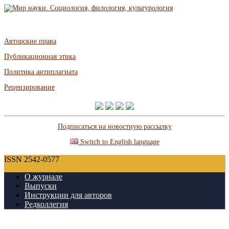
Авторские права
Публикационная этика
Политика антиплагиата
Рецензирование
Подписаться на новостную рассылку
Switch to English language
ISSN 2542-0577
О журнале
Выпуски
Инструкции для авторов
Редколлегия