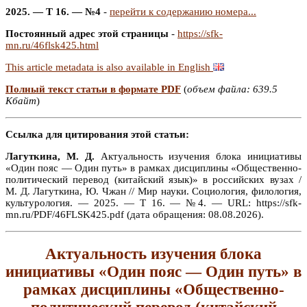
2025. — Т 16. — №4
-
перейти к содержанию номера...
Постоянный адрес этой страницы
-
https://sfk-
mn.ru/46flsk425.html
This article metadata is also available in English
Полный текст статьи в формате PDF
(
объем файла: 639.5
Кбайт
)
Ссылка для цитирования этой статьи:
Лагуткина, М. Д.
Актуальность изучения блока инициативы
«Один пояс — Один путь» в рамках дисциплины «Общественно-
политический перевод (китайский язык)» в российских вузах /
М. Д. Лагуткина, Ю. Чжан // Мир науки. Социология, филология,
культурология. — 2025. — Т 16. — №4. — URL: https://sfk-
mn.ru/PDF/46FLSK425.pdf (дата обращения: 08.08.2026).
Актуальность изучения блока
инициативы «Один пояс — Один путь» в
рамках дисциплины «Общественно-