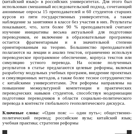
(китайский язык)» в российских университетах. Для этого был
использован смешанный исследовательский подход, сочетающий
анонимные опросы 15 преподавателей и 60 студентов старших
курсов из пяти государственных университетов, а также
наблюдение за занятиями в классе без участия в них. Результаты
показывают, что, хотя более 90 % преподавателей считают
изучение инициативы весьма актуальной для подготовки
переводчиков, ее включение в образовательные программы
остается фрагментарным и в значительной степени
ориентированным на теорию. Большинство преподавателей
полагаются на лекции и анализ текстов, ограниченно используя
переводческое программное обеспечение, корпуса текстов или
симуляцию устного перевода. На основе полученных
результатов в статье предлагаются целевые реформы, включая
разработку модульных учебных программ, внедрение проектных
и симуляционных методов, а также более тесное сотрудничество
с китайскими университетами. Эти реформы направлены на
повышение межкультурной компетенции и практических
переводческих навыков студентов, способствуя модернизации
подготовки переводчиков в области социально-политического
перевода в контексте глобального геополитического дискурса.
Ключевые слова:
«Один пояс — один путь»; общественно-
политический перевод; российские вузы; китайский язык;
учебная практика; стратегии реформы