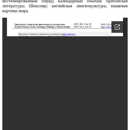
костюмированный обряд; календарный обычай; британская
литература; Шекспир; английская лингвокультура; языковая
картина мира