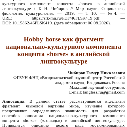
культурного компонента концепта «horse» в английской
лингвокультуре / Т. Н. Чибиров // Мир науки. Социология,
филология, культурология. — 2019. — Т 10. — №4. —
URL: https://sfk-mn.ru/PDF/46FLSK419.pdf. —
DOI: 10.15862/46FLSK419. (дата обращения: 06.08.2026).
Hobby-horse как фрагмент
национально-культурного компонента
концепта «horse» в английской
лингвокультуре
Чибиров Тимур Николаевич
ФГБУН ФНЦ «Владикавказский научный центр Российской
академии наук», Владикавказ, Россия
Младший научный сотрудник
E-mail: langless.ru@gmail.com
Аннотация.
В данной статье рассматривается отдельный
фрагмент языковой картины мира, изучение которого
представляет определенную значимость для разработки
способов описания национально-культурного компонента
концепта «horse» («лошадь») в английской лингвокультуре.
Приводится описание целого ряда костюмированных