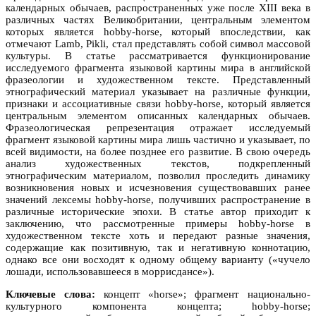
календарных обычаев, распространенных уже после XIII века в
различных частях Великобритании, центральным элементом
которых является hobby-horse, который впоследствии, как
отмечают Lamb, Pikli, стал представлять собой символ массовой
культуры. В статье рассматривается функционирование
исследуемого фрагмента языковой картины мира в английской
фразеологии и художественном тексте. Представленный
этнографический материал указывает на различные функции,
признаки и ассоциативные связи hobby-horse, который является
центральным элементом описанных календарных обычаев.
Фразеологическая репрезентация отражает исследуемый
фрагмент языковой картины мира лишь частично и указывает, по
всей видимости, на более позднее его развитие. В свою очередь
анализ художественных текстов, подкрепленный
этнографическим материалом, позволил проследить динамику
возникновения новых и исчезновения существовавших ранее
значений лексемы hobby-horse, получивших распространение в
различные исторические эпохи. В статье автор приходит к
заключению, что рассмотренные примеры hobby-horse в
художественном тексте хоть и передают разные значения,
содержащие как позитивную, так и негативную коннотацию,
однако все они восходят к одному общему варианту («чучело
лошади, использовавшееся в моррисдансе»).
Ключевые слова:
концепт «horse»; фрагмент национально-
культурного компонента концепта; hobby-horse;