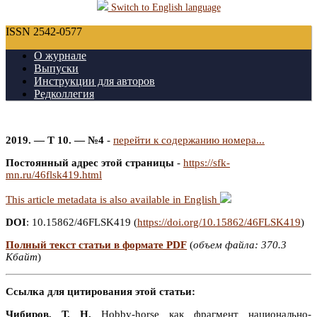
Switch to English language
ISSN 2542-0577
О журнале
Выпуски
Инструкции для авторов
Редколлегия
2019. — Т 10. — №4
-
перейти к содержанию номера...
Постоянный адрес этой страницы
-
https://sfk-
mn.ru/46flsk419.html
This article metadata is also available in English
DOI
: 10.15862/46FLSK419 (
https://doi.org/10.15862/46FLSK419
)
Полный текст статьи в формате PDF
(
объем файла: 370.3
Кбайт
)
Ссылка для цитирования этой статьи:
Чибиров, Т. Н.
Hobby-horse как фрагмент национально-