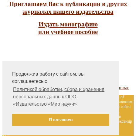
Приглашаем Вас к публикации в других
журналах нашего издательства
Издать монографию
или учебное пособие
Продолжив работу с сайтом, вы
На главную
соглашаетесь с
Контакты, учредитель, редакция
Политика обработки, сбора и хранения персональных данных
Политикой обработки, сбора и хранения
персональных данных ООО
ООО «Издательство «Мир науки» \ «Publishing company «World of
science», LLC Материалы, размещенные на сайте, охраняются Законом
«Издательство «Мир науки»
о защите авторских прав. Публикация любых материалов этого сайта
запрещена без предварительного согласования с издательством.
Авторские права на размещенные на сайте научные публикации
Я согласен
принадлежат их авторам. Разработка и поддержка сайта — Александр
Павлов, pavlov@mir-nauki.com
12+