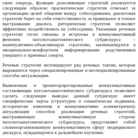
свою очередь, функции дополняющих стратегий реализуется
следующим образом: прагматическая стратегия отвечает за
организацию целей общения между собеседниками, диалоговая
стратегия берет на себя ответственность за правильное и точное
выстраивание диалога, риторическая стратегия позволяет
эффективно воздействовать на собеседника. Указанные речевые
стратегии тесно связаны и встроены в коммуникативный
феномен патологоанатомического субдискурса –
манипулятивно-объясняющую стратегию, заключающуюся в
эмоционально-комфортном информировании родственников
умершего о причинах смерти.
Речевые стратегии эксплицируют ряд речевых тактик, которые
выражаются через специализированные и неспециализированные
способы актуализации.
Выявленные и проинтерпретированные коммуникативные
составляющие патологоанатомического субдискурса позволяют
сделать следующие выводы: данный субдискурс имеет
специфические черты (структурно и семантически подвижен,
исторически изменчив и коммуникативно асимметричен);
актуализация способов реализации речевых стратегий,
выстраивающих коммуникативную сторону
патологоанатомического субдискурса, представляет собой
сложноорганизованную коммуникативную сферу медицинского
дискурса, нуждающуюся в дальнейшем изучении.