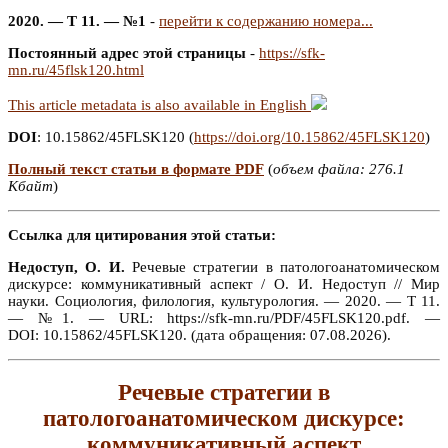
2020. — Т 11. — №1
-
перейти к содержанию номера...
Постоянный адрес этой страницы
-
https://sfk-
mn.ru/45flsk120.html
This article metadata is also available in English
DOI
: 10.15862/45FLSK120 (
https://doi.org/10.15862/45FLSK120
)
Полный текст статьи в формате PDF
(
объем файла: 276.1
Кбайт
)
Ссылка для цитирования этой статьи:
Недоступ, О. И.
Речевые стратегии в патологоанатомическом
дискурсе: коммуникативный аспект / О. И. Недоступ // Мир
науки. Социология, филология, культурология. — 2020. — Т 11.
— №1. — URL: https://sfk-mn.ru/PDF/45FLSK120.pdf. —
DOI: 10.15862/45FLSK120. (дата обращения: 07.08.2026).
Речевые стратегии в
патологоанатомическом дискурсе:
коммуникативный аспект