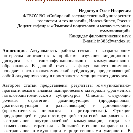
Недоступ Олег Игоревич
ФГБОУ ВО «Сибирский государственный университет
геосистем и технологий», Новосибирск, Россия
Доцент кафедры «Языковой подготовки и межкультурных
коммуникаций»
Кандидат филологических наук
E-mail: in383@yandex.ru
Аннотация.
Актуальность работы связана с возрастающим
интересом лингвистов к проблеме изучения медицинского
дискурса как сложнофункционального коммуникативного
образования. В данной статье в фокус нашего внимания
попадает патологоанатомический субдискурс, представляющий
собой лакунарную зону в пространстве медицинского дискурса.
Автором статьи представлены результаты коммуникативно-
прагматического анализа эмпирического материала фрагментов
патологоанатомического субдискурса. Описаны следующие
речевые стратегии: доминирующие (предваряющая,
диагностирующая и разъясняющая) и дополняющие
(прагматическая, диалоговая и риторическая). Функции
предваряющей и диагностирующий стратегий направлены на
выстраивание внутриврачебной коммуникации, тогда как
разъясняющая стратегия в большей степени направлена на
выстраивание коммуникации с родственниками умершего. В