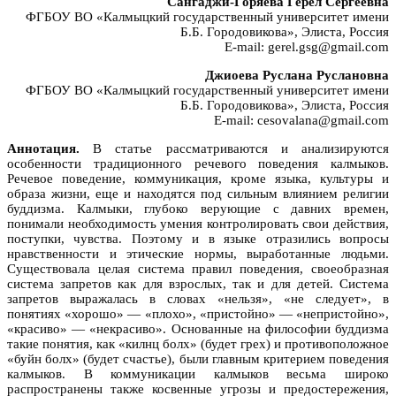
Сангаджи-Горяева Герел Сергеевна
ФГБОУ ВО «Калмыцкий государственный университет имени
Б.Б. Городовикова», Элиста, Россия
E-mail: gerel.gsg@gmail.com
Джиоева Руслана Руслановна
ФГБОУ ВО «Калмыцкий государственный университет имени
Б.Б. Городовикова», Элиста, Россия
E-mail: cesovalana@gmail.com
Аннотация.
В статье рассматриваются и анализируются
особенности традиционного речевого поведения калмыков.
Речевое поведение, коммуникация, кроме языка, культуры и
образа жизни, еще и находятся под сильным влиянием религии
буддизма. Калмыки, глубоко верующие с давних времен,
понимали необходимость умения контролировать свои действия,
поступки, чувства. Поэтому и в языке отразились вопросы
нравственности и этические нормы, выработанные людьми.
Существовала целая система правил поведения, своеобразная
система запретов как для взрослых, так и для детей. Система
запретов выражалась в словах «нельзя», «не следует», в
понятиях «хорошо» — «плохо», «пристойно» — «непристойно»,
«красиво» — «некрасиво». Основанные на философии буддизма
такие понятия, как «килнц болх» (будет грех) и противоположное
«буйн болх» (будет счастье), были главным критерием поведения
калмыков. В коммуникации калмыков весьма широко
распространены также косвенные угрозы и предостережения,