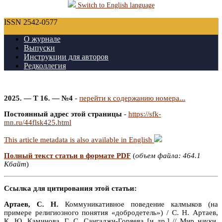
Switch to English language
ISSN 2542-0577
О журнале
Выпуски
Инструкции для авторов
Редколлегия
2025. — Т 16. — №4
-
перейти к содержанию номера...
Постоянный адрес этой страницы
-
https://sfk-
mn.ru/44flsk425.html
This article metadata is also available in English
Полный текст статьи в формате PDF
(
объем файла: 464.1
Кбайт
)
Ссылка для цитирования этой статьи:
Артаев, С. Н.
Коммуникативное поведение калмыков (на
примере религиозного понятия «добродетель») / С. Н. Артаев,
К. Ю. Каминова, Г. С. Сангаджи-Горяева [и др.] // Мир науки.