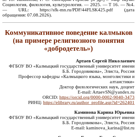
Социология, филология, культурология. — 2025. — Т 16. — №4.
— URL: https://sfk-mn.ru/PDF/44FLSK425.pdf (дата
обращения: 07.08.2026).
Коммуникативное поведение калмыков
(на примере религиозного понятия
«добродетель»)
Артаев Сергей Николаевич
ФГБОУ ВО «Калмыцкий государственный университет имени
Б.Б. Городовикова», Элиста, Россия
Профессор кафедры «Калмыцкого языка, монголистики и
алтаистики»
Доктор филологических наук, доцент
E-mail: ArtaevSN@yandex.ru
ORCID:
https://orcid.org/0000-0002-9040-3473
РИНЦ:
https://elibrary.ru/author_profile.asp?id=262401
Каминова Карина Юрьевна
ФГБОУ ВО «Калмыцкий государственный университет имени
Б.Б. Городовикова», Элиста, Россия
E-mail: kaminova_karina@list.ru