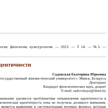
ология, филология, культурология. — 2023. — Т 14. — №3. —
дентичности
Садовская Екатерина Юрьевна
осударственный лингвистический университет», Минск, Беларусь
Докторант
Кандидат филологических наук, доцент
E-mail: sadovskaya@sbmt.by
внимание уделяется проблематике оязыковления идентичности в
околенческая идентичность пока не получила должного внимания.
 является выявление и систематизация речевых формул, которые