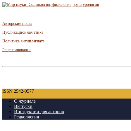
Авторские права
Публикационная этика
Политика антиплагиата
Рецензирование
ISSN 2542-0577
О журнале
Выпуски
Инструкции для авторов
Редколлегия