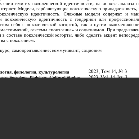
лении ими их поколенческой идентичности, на основе анализа 
интернет. Модели, вербализующие поколенческую принадлежность,
поколенческую идентичность. Сложные модели содержат и мани
поколенческую идентичность с гендерной или профессиональ
нтом себя с поколенческой когортой, так и путем включения/со
местоимений, лексемы «поколение» и соционимов. При предъявле
в составе поколенческой когорты, либо сделать акцент непосред
ва с поколением.
скурс; самопредъявление; коммуникант; соционим