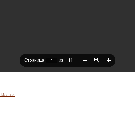
 License
.