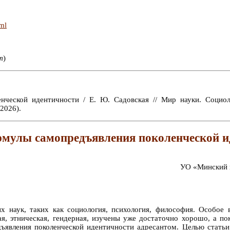
tml
т
)
нческой идентичности / Е. Ю. Садовская // Мир науки. Соци
2026).
рмулы самопредъявления поколенческой и
УО «Минский г
 наук, таких как социология, психология, философия. Особое 
ая, этническая, гендерная, изучены уже достаточно хорошо, а п
ъявления поколенческой идентичности адресантом. Целью статьи