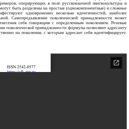
примеров, оперирующих в поле русскоязычной лингвокультуры и
 могут быть разделены на простые (однокомпонентные) и сложные
фестируют одновременно несколько идентичностей, наиболее
ной. Самопредъявление поколенческой принадлежности может
отнесения себя говорящим с определенным поколением. Речевые
нии поколенческой принадлежности формулы позволяют адресанту
ственно на поколении, с которым адресант себя идентифицирует.