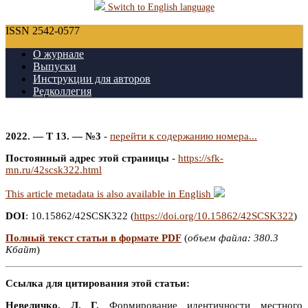
Switch to English language
ISSN 2542-0577
О журнале
Выпуски
Инструкции для авторов
Редколлегия
2022. — Т 13. — №3
-
перейти к содержанию номера...
Постоянный адрес этой страницы
-
https://sfk-
mn.ru/42scsk322.html
This article metadata is also available in English
DOI
: 10.15862/42SCSK322 (
https://doi.org/10.15862/42SCSK322
)
Полный текст статьи в формате PDF
(
объем файла: 380.3
Кбайт
)
Ссылка для цитирования этой статьи:
Невеличко, Л. Г.
Формирование идентичности местного