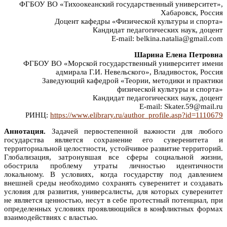
ФГБОУ ВО «Тихоокеанский государственный университет»,
Хабаровск, Россия
Доцент кафедры «Физической культуры и спорта»
Кандидат педагогических наук, доцент
E-mail: belkina.natalia@gmail.com
Шарина Елена Петровна
ФГБОУ ВО «Морской государственный университет имени
адмирала Г.И. Невельского», Владивосток, Россия
Заведующий кафедрой «Теории, методики и практики
физической культуры и спорта»
Кандидат педагогических наук, доцент
E-mail: Skater.59@mail.ru
РИНЦ:
https://www.elibrary.ru/author_profile.asp?id=1110679
Аннотация.
Задачей первостепенной важности для любого
государства является сохранение его суверенитета и
территориальной целостности, устойчивое развитие территорий.
Глобализация, затронувшая все сферы социальной жизни,
обострила проблему утраты личностью идентичности
локальному. В условиях, когда государству под давлением
внешней среды необходимо сохранять суверенитет и создавать
условия для развития, универсалисты, для которых суверенитет
не является ценностью, несут в себе протестный потенциал, при
определенных условиях проявляющийся в конфликтных формах
взаимодействиях с властью.