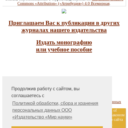
Commons «Attribution» («Атрибуция») 4.0 Всемирная
.
Приглашаем Вас к публикации в других
журналах нашего издательства
Издать монографию
или учебное пособие
Продолжив работу с сайтом, вы
На главную
соглашаетесь с
Контакты, учредитель, редакция
Политика обработки, сбора и хранения персональных данных
Политикой обработки, сбора и хранения
персональных данных ООО
ООО «Издательство «Мир науки» \ «Publishing company «World of
science», LLC Материалы, размещенные на сайте, охраняются Законом
«Издательство «Мир науки»
о защите авторских прав. Публикация любых материалов этого сайта
запрещена без предварительного согласования с издательством.