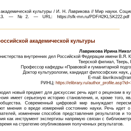
академической культуры / И. Н. Лаврикова // Мир науки. Соци
. — №2. — URL: https://sfk-mn.ru/PDF/42KLSK222.pdf
 российской академической культуры
Лаврикова Ирина Нико
истерства внутренних дел Российской Федерации имени В.Я. К
Тверской филиал, Тверь,
Профессор кафедры «Правовой и гуманитарной подго
Доктор культурологии, кандидат философских наук,
E-mail: ilavrikova@ram
РИНЦ:
https://elibrary.ru/author_profile.asp?i
одил новый предмет для дискуссии: речь идет о рецензии в к
зия имеет серьезную историю становления, и, кроме того, яв
сообщества. Современный цифровой мир вынуждает пересм
уют мнения о вреде измерений состоянию науки. Речь идет о
ателей, изменении способов представления результатов и то
ия как инструмент экспертизы напрямую связан с библиометри
время на стратегию опубликования полученных результатов.