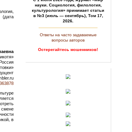
науки. Социология, филология,
культурология» принимает статьи
ология,
в №3 (июль — сентябрь), Том 17,
 (дата
2026.
Ответы на часто задаваемые
вопросы авторов
Остерегайтесь мошенников!
лаевна
икотя»
 Россия
товки»
 доцент
bler.ru
d=363878
ультуре
ляется
отреть
 смене
чности
кой, в