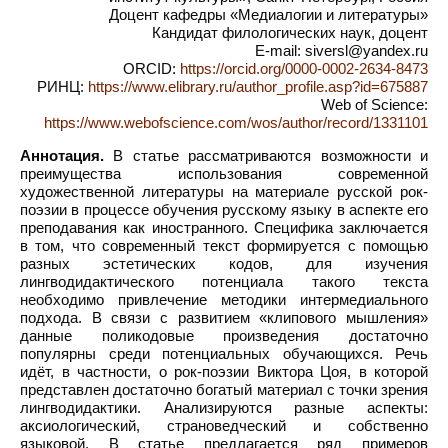
Доцент кафедры «Медиалогии и литературы»
Кандидат филологических наук, доцент
E-mail: siversl@yandex.ru
ORCID:
https://orcid.org/0000-0002-2634-8473
РИНЦ:
https://www.elibrary.ru/author_profile.asp?id=675887
Web of Science:
https://www.webofscience.com/wos/author/record/1331101
Аннотация.
В статье рассматриваются возможности и
преимущества использования современной
художественной литературы на материале русской рок-
поэзии в процессе обучения русскому языку в аспекте его
преподавания как иностранного. Специфика заключается
в том, что современный текст формируется с помощью
разных эстетических кодов, для изучения
лингводидактического потенциала такого текста
необходимо привлечение методики интермедиального
подхода. В связи с развитием «клипового мышления»
данные поликодовые произведения достаточно
популярны среди потенциальных обучающихся. Речь
идёт, в частности, о рок-поэзии Виктора Цоя, в которой
представлен достаточно богатый материал с точки зрения
лингводидактики. Анализируются разные аспекты:
аксиологический, страноведческий и собственно
языковой. В статье предлагается ряд примеров