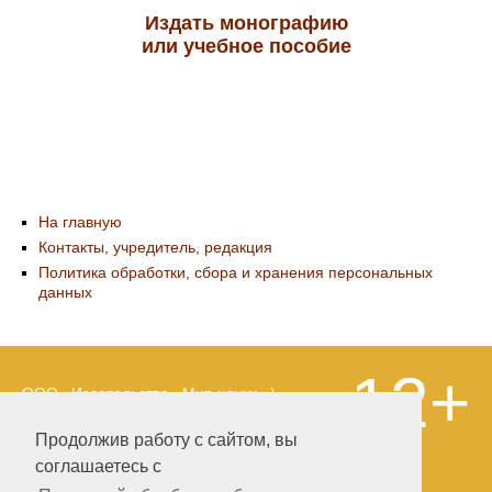
Издать монографию
или учебное пособие
На главную
Контакты, учредитель, редакция
Политика обработки, сбора и хранения персональных
данных
12+
ООО «Издательство «Мир науки» \
«Publishing company «World of science»,
LLC Материалы, размещенные на сайте,
Продолжив работу с сайтом, вы
охраняются Законом о защите авторских
соглашаетесь с
прав. Публикация любых материалов