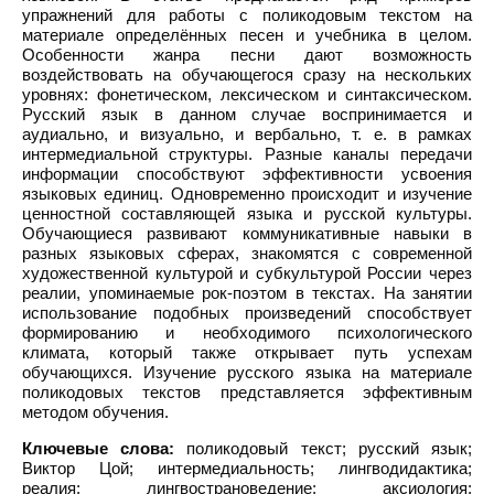
упражнений для работы с поликодовым текстом на
материале определённых песен и учебника в целом.
Особенности жанра песни дают возможность
воздействовать на обучающегося сразу на нескольких
уровнях: фонетическом, лексическом и синтаксическом.
Русский язык в данном случае воспринимается и
аудиально, и визуально, и вербально, т. е. в рамках
интермедиальной структуры. Разные каналы передачи
информации способствуют эффективности усвоения
языковых единиц. Одновременно происходит и изучение
ценностной составляющей языка и русской культуры.
Обучающиеся развивают коммуникативные навыки в
разных языковых сферах, знакомятся с современной
художественной культурой и субкультурой России через
реалии, упоминаемые рок-поэтом в текстах. На занятии
использование подобных произведений способствует
формированию и необходимого психологического
климата, который также открывает путь успехам
обучающихся. Изучение русского языка на материале
поликодовых текстов представляется эффективным
методом обучения.
Ключевые слова:
поликодовый текст; русский язык;
Виктор Цой; интермедиальность; лингводидактика;
реалия; лингвострановедение; аксиология;