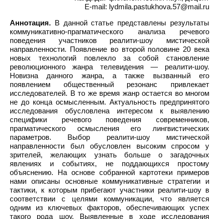
E-mail: lydmila.pastukhova.57@mail.ru
Аннотация.
В данной статье представлены результаты
коммуникативно-прагматического анализа речевого
поведения участников реалити-шоу мистической
направленности. Появление во второй половине 20 века
новых технологий повлекло за собой становление
революционного жанра телевидения — реалити-шоу.
Новизна данного жанра, а также вызванный его
появлением общественный резонанс привлекает
исследователей. В то же время жанр остается во многом
не до конца осмысленным. Актуальность предпринятого
исследования обусловлена интересом к выявлению
специфики речевого поведения современников,
прагматического осмысления его лингвистических
параметров. Выбор реалити-шоу мистической
направленности был обусловлен высоким спросом у
зрителей, желающих узнать больше о загадочных
явлениях и событиях, не поддающихся простому
объяснению. На основе собранной картотеки примеров
нами описаны основные коммуникативные стратегии и
тактики, к которым прибегают участники реалити-шоу в
соответствии с целями коммуникации, что является
одним из ключевых факторов, обеспечивающих успех
такого рода шоу. Выявленные в ходе исследования