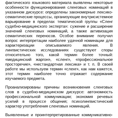
фактического языкового материала выявлены некоторые
особенности функционирования сленговых номинаций в
указанном дискурсе: определены закономерные лексико-
семантические процессы, организующие внутрисистемное
варьирование в пределах тематической группы «Сленг
судебно-медицинского эксперта»: сужение и расширение
значений сленговых номинаций, а также активизация
семантических переносов. Особое внимание получил
вопрос интерпретации наиболее удачной номинации для
характеризации описываемого явления. В
лингвистических исследованиях существуют споры
относительно того, какой термин более точный:
«медицинский жаргон», «сленг», «профессиональное
просторечие», «нестандартная лексика» и т. п. В своей
работе мы используем термин «сленг», как нам кажется,
этот термин наиболее точно отражает содержание
изучаемого предмета.
Проанализированы причины возникновения сленговых
слов в судебно-медицинском дискурсе: автономность
профессиональной коммуникации; экономия речевых
усилий в процессе общения; психолингвистический
характер употребления сленговых номинаций.
Выявленные и проинтерпретированные коммуникативно-