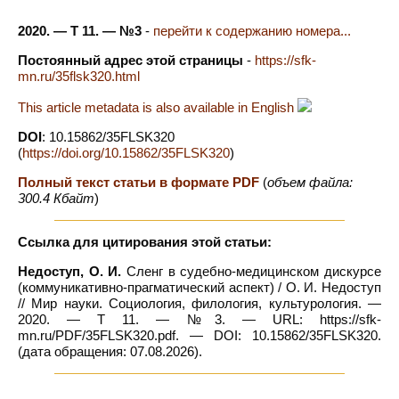
2020. — Т 11. — №3
-
перейти к содержанию номера...
Постоянный адрес этой страницы
-
https://sfk-
mn.ru/35flsk320.html
This article metadata is also available in English
DOI
: 10.15862/35FLSK320
(
https://doi.org/10.15862/35FLSK320
)
Полный текст статьи в формате PDF
(
объем файла:
300.4 Кбайт
)
Ссылка для цитирования этой статьи:
Недоступ, О. И.
Сленг в судебно-медицинском дискурсе
(коммуникативно-прагматический аспект) / О. И. Недоступ
// Мир науки. Социология, филология, культурология. —
2020. — Т 11. — №3. — URL: https://sfk-
mn.ru/PDF/35FLSK320.pdf. — DOI: 10.15862/35FLSK320.
(дата обращения: 07.08.2026).