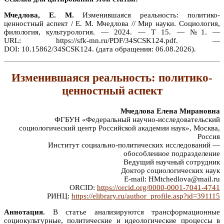
Мчедлова, Е. М.
Изменившаяся реальность: политико-
ценностный аспект / Е. М. Мчедлова // Мир науки. Социология,
филология, культурология. — 2024. — Т 15. — №1. —
URL: https://sfk-mn.ru/PDF/34SCSK124.pdf. —
DOI: 10.15862/34SCSK124. (дата обращения: 06.08.2026).
Изменившаяся реальность: политико-
ценностный аспект
Мчедлова Елена Мирановна
ФГБУН «Федеральный научно-исследовательский
социологический центр Российской академии наук», Москва,
Россия
Институт социально-политических исследований —
обособленное подразделение
Ведущий научный сотрудник
Доктор социологических наук
E-mail: HMtchedlova@mail.ru
ORCID:
https://orcid.org/0000-0001-7041-4741
РИНЦ:
https://elibrary.ru/author_profile.asp?id=391115
Аннотация.
В статье анализируются трансформационные
социокультурные, политические и идеологические процессы в