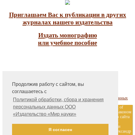
Приглашаем Вас к публикации в других
журналах нашего издательства
Издать монографию
или учебное пособие
Продолжив работу с сайтом, вы
На главную
соглашаетесь с
Контакты, учредитель, редакция
Политика обработки, сбора и хранения персональных данных
Политикой обработки, сбора и хранения
персональных данных ООО
ООО «Издательство «Мир науки» \ «Publishing company «World of
science», LLC Материалы, размещенные на сайте, охраняются Законом
«Издательство «Мир науки»
о защите авторских прав. Публикация любых материалов этого сайта
запрещена без предварительного согласования с издательством.
Авторские права на размещенные на сайте научные публикации
Я согласен
принадлежат их авторам. Разработка и поддержка сайта — Александр