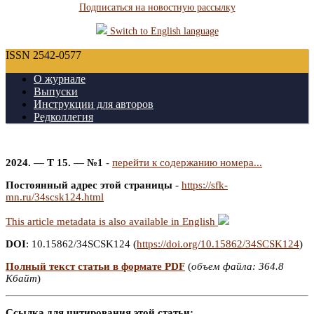
Подписаться на новостную рассылку
Switch to English language
ISSN 2542-0577
О журнале
Выпуски
Инструкции для авторов
Редколлегия
2024. — Т 15. — №1
-
перейти к содержанию номера...
Постоянный адрес этой страницы
-
https://sfk-
mn.ru/34scsk124.html
This article metadata is also available in English
DOI
: 10.15862/34SCSK124 (
https://doi.org/10.15862/34SCSK124
)
Полный текст статьи в формате PDF
(
объем файла: 364.8
Кбайт
)
Ссылка для цитирования этой статьи: