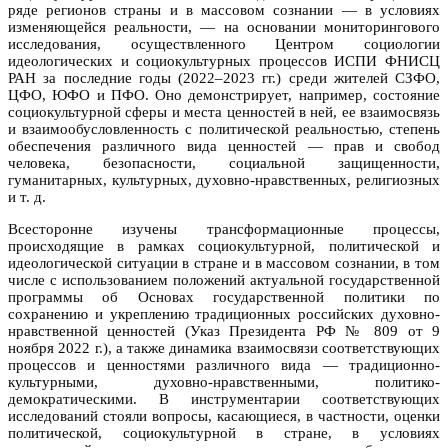
ряде регионов страны и в массовом сознании — в условиях
изменяющейся реальности, — на основании мониторингового
исследования, осуществленного Центром социологии
идеологических и социокультурных процессов ИСПИ ФНИСЦ
РАН за последние годы (2022–2023 гг.) среди жителей СЗФО,
ЦФО, ЮФО и ПФО. Оно демонстрирует, например, состояние
социокультурной сферы и места ценностей в ней, ее взаимосвязь
и взаимообусловленность с политической реальностью, степень
обеспечения различного вида ценностей — прав и свобод
человека, безопасности, социальной защищенности,
гуманитарных, культурных, духовно-нравственных, религиозных
и т. д.
Всесторонне изучены трансформационные процессы,
происходящие в рамках социокультурной, политической и
идеологической ситуации в стране и в массовом сознании, в том
числе с использованием положений актуальной государственной
программы об Основах государственной политики по
сохранению и укреплению традиционных российских духовно-
нравственной ценностей (Указ Президента РФ № 809 от 9
ноября 2022 г.), а также динамика взаимосвязи соответствующих
процессов и ценностями различного вида — традиционно-
культурными, духовно-нравственными, политико-
демократическими. В инструментарии соответствующих
исследований стояли вопросы, касающиеся, в частности, оценки
политической, социокультурной в стране, в условиях