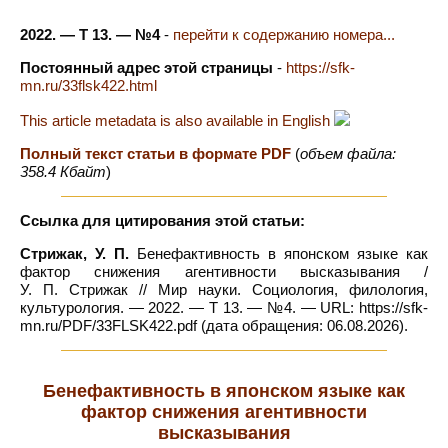
2022. — Т 13. — №4
-
перейти к содержанию номера...
Постоянный адрес этой страницы
-
https://sfk-
mn.ru/33flsk422.html
This article metadata is also available in English
Полный текст статьи в формате PDF
(
объем файла:
358.4 Кбайт
)
Ссылка для цитирования этой статьи:
Стрижак, У. П.
Бенефактивность в японском языке как
фактор снижения агентивности высказывания /
У. П. Стрижак // Мир науки. Социология, филология,
культурология. — 2022. — Т 13. — №4. — URL: https://sfk-
mn.ru/PDF/33FLSK422.pdf (дата обращения: 06.08.2026).
Бенефактивность в японском языке как
фактор снижения агентивности
высказывания