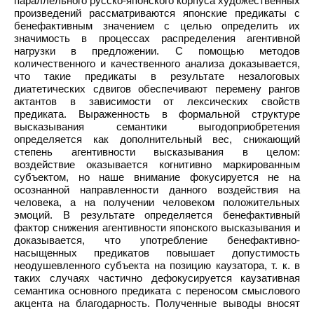
параллельного русско-японского корпуса художественных
произведений рассматриваются японские предикаты с
бенефактивным значением с целью определить их
значимость в процессах распределения агентивной
нагрузки в предложении. С помощью методов
количественного и качественного анализа доказывается,
что такие предикаты в результате незалоговых
диатетических сдвигов обеспечивают перемену рангов
актантов в зависимости от лексических свойств
предиката. Выраженность в формальной структуре
высказывания семантики выгодоприобретения
определяется как дополнительный вес, снижающий
степень агентивности высказывания в целом:
воздействие оказывается когнитивно маркированным
субъектом, но наше внимание фокусируется не на
осознанной направленности данного воздействия на
человека, а на получении человеком положительных
эмоций. В результате определяется бенефактивный
фактор снижения агентивности японского высказывания и
доказывается, что употребление бенефактивно-
насыщенных предикатов повышает допустимость
неодушевленного субъекта на позицию каузатора, т. к. в
таких случаях частично дефокусируется каузативная
семантика основного предиката с переносом смыслового
акцента на благодарность. Полученные выводы вносят