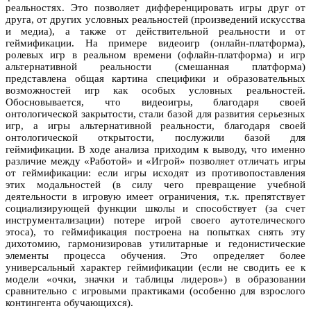
реальностях. Это позволяет дифференцировать игры друг от
друга, от других условных реальностей (произведений искусства
и медиа), а также от действительной реальности и от
геймификации. На примере видеоигр (онлайн-платформа),
ролевых игр в реальном времени (офлайн-платформа) и игр
альтернативной реальности (смешанная платформа)
представлена общая картина специфики и образовательных
возможностей игр как особых условных реальностей.
Обосновывается, что видеоигры, благодаря своей
онтологической закрытости, стали базой для развития серьезных
игр, а игры альтернативной реальности, благодаря своей
онтологической открытости, послужили базой для
геймификации. В ходе анализа приходим к выводу, что именно
различие между «Работой» и «Игрой» позволяет отличать игры
от геймификации: если игры исходят из противопоставления
этих модальностей (в силу чего превращение учебной
деятельности в игровую имеет ограничения, т.к. препятствует
социализирующей функции школы и способствует (за счет
инструментализации) потере игрой своего аутотелического
этоса), то геймификация построена на попытках снять эту
дихотомию, гармонизировав утилитарные и гедонистические
элементы процесса обучения. Это определяет более
универсальный характер геймификации (если не сводить ее к
модели «очки, значки и таблицы лидеров») в образовании
сравнительно с игровыми практиками (особенно для взрослого
контингента обучающихся).