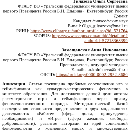
Гилязова Ольга Сергеевна
ФГАОУ ВО «Уральский федеральный университет имени
первого Президента России Б.Н. Ельцина», Екатеринбург, Россия
Доцент
Кандидат философских наук
E-mail: Olga_gilyazova@mail.ru
РИНЦ:
https://www.elibrary.ru/author_profile.asp?id=521764
SCOPUS:
https://www.scopus.com/authid/detail.url?
authorId=57218368399
Замощанская Анна Николаевна
ФГАОУ ВО «Уральский федеральный университет имени
первого Президента России Б.Н. Ельцина», Екатеринбург, Россия
Преподаватель, ведущий менеджер
E-mail: a.n.kolobaeva@urfu.ru
ORCID:
https://orcid.org/0000-0002-2952-8680
Аннотация.
Статья посвящена проблеме соотношения игр и
геймификации как культурно-исторических феноменов в
контексте образования. Для достижения данной цели авторы
рассматривают игры и геймификацию через призму
феноменологического подхода. Методологической базой
исследования становится представление о двух модальностях
деятельности: «Работе» (сфера долга, принуждения,
необходимости) и «Игре» (сфера желания, свободы,
добровольности), развитое авторами из идей социальной
феноменологии о жизненных мирах и множественных