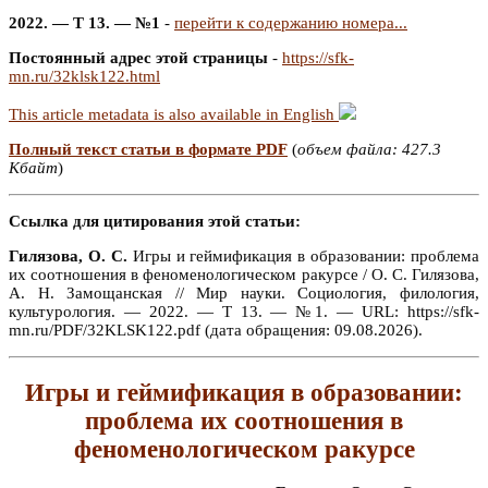
2022. — Т 13. — №1
-
перейти к содержанию номера...
Постоянный адрес этой страницы
-
https://sfk-
mn.ru/32klsk122.html
This article metadata is also available in English
Полный текст статьи в формате PDF
(
объем файла: 427.3
Кбайт
)
Ссылка для цитирования этой статьи:
Гилязова, О. С.
Игры и геймификация в образовании: проблема
их соотношения в феноменологическом ракурсе / О. С. Гилязова,
А. Н. Замощанская // Мир науки. Социология, филология,
культурология. — 2022. — Т 13. — №1. — URL: https://sfk-
mn.ru/PDF/32KLSK122.pdf (дата обращения: 09.08.2026).
Игры и геймификация в образовании:
проблема их соотношения в
феноменологическом ракурсе