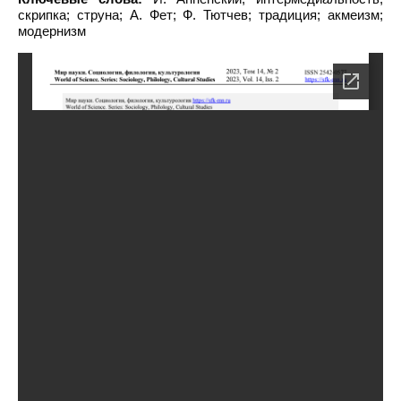
скрипка; струна; А. Фет; Ф. Тютчев; традиция; акмеизм;
модернизм