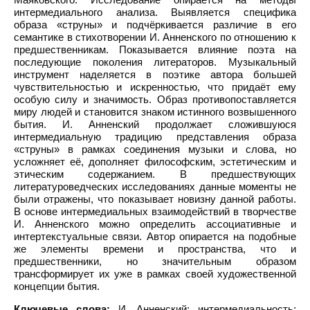
интермедиального анализа. Выявляется специфика
образа «струны» и подчёркивается различие в его
семантике в стихотворении И. Анненского по отношению к
предшественникам. Показывается влияние поэта на
последующие поколения литераторов. Музыкальный
инструмент наделяется в поэтике автора большей
чувствительностью и искренностью, что придаёт ему
особую силу и значимость. Образ противопоставляется
миру людей и становится знаком истинного возвышенного
бытия. И. Анненский продолжает сложившуюся
интермедиальную традицию представления образа
«струны» в рамках соединения музыки и слова, но
усложняет её, дополняет философским, эстетическим и
этическим содержанием. В предшествующих
литературоведческих исследованиях данные моменты не
были отражены, что показывает новизну данной работы.
В основе интермедиальных взаимодействий в творчестве
И. Анненского можно определить ассоциативные и
интертекстуальные связи. Автор опирается на подобные
же элементы времени и пространства, что и
предшественники, но значительным образом
трансформирует их уже в рамках своей художественной
концепции бытия.
Ключевые слова:
И. Анненский; интермедиальность;