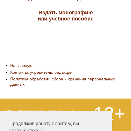
Издать монографию
или учебное пособие
На главную
Контакты, учредитель, редакция
Политика обработки, сбора и хранения персональных
данных
12+
ООО «Издательство «Мир науки» \
«Publishing company «World of science»,
LLC Материалы, размещенные на сайте,
Продолжив работу с сайтом, вы
охраняются Законом о защите авторских
соглашаетесь с