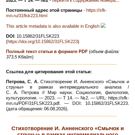
2023. — Т 14. — №2
-
перейти к содержанию номера...
Постоянный адрес этой страницы
-
https://sfk-
mn.ru/31flsk223.html
This article metadata is also available in English
DOI
: 10.15862/31FLSK223
(
https://doi.org/10.15862/31FLSK223
)
Полный текст статьи в формате PDF
(
объем файла:
373.5 Кбайт
)
Ссылка для цитирования этой статьи:
Петрова, С. А.
Стихотворение И. Анненского «Смычок и
струны» в рамках интермедиального анализа /
С. А. Петрова // Мир науки. Социология, филология,
культурология. — 2023. — Т 14. — №2. — URL: https://sfk-
mn.ru/PDF/31FLSK223.pdf. — DOI: 10.15862/31FLSK223.
(дата обращения: 06.08.2026).
Стихотворение И. Анненского «Смычок и
струны» в рамках интермедиального