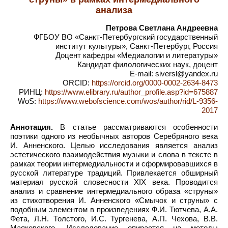
анализа
Петрова Светлана Андреевна
ФГБОУ ВО «Санкт-Петербургский государственный
институт культуры», Санкт-Петербург, Россия
Доцент кафедры «Медиалогии и литературы»
Кандидат филологических наук, доцент
E-mail: siversl@yandex.ru
ORCID:
https://orcid.org/0000-0002-2634-8473
РИНЦ:
https://www.elibrary.ru/author_profile.asp?id=675887
WoS:
https://www.webofscience.com/wos/author/rid/L-9356-
2017
Аннотация.
В статье рассматриваются особенности
поэтики одного из необычных авторов Серебряного века
И. Анненского. Целью исследования является анализ
эстетического взаимодействия музыки и слова в тексте в
рамках теории интермедиальности и сформировавшихся в
русской литературе традиций. Привлекается обширный
материал русской словесности XIX века. Проводится
анализ и сравнение интермедиального образа «струны»
из стихотворения И. Анненского «Смычок и струны» с
подобным элементом в произведениях Ф.И. Тютчева, А.А.
Фета, Л.Н. Толстого, И.С. Тургенева, А.П. Чехова, В.В.
Маяковского. Исследование опирается на методы