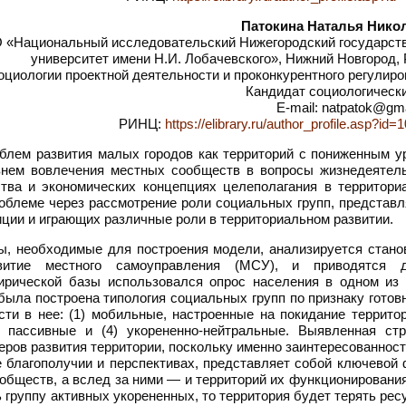
Патокина Наталья Нико
«Национальный исследовательский Нижегородский государст
университет имени Н.И. Лобачевского», Нижний Новгород,
циологии проектной деятельности и проконкурентного регулиро
Кандидат социологически
E-mail: natpatok@gm
РИНЦ:
https://elibrary.ru/author_profile.asp?id
лем развития малых городов как территорий с пониженным у
внем вовлечения местных сообществ в вопросы жизнедеятель
тва и экономических концепциях целеполагания в территори
роблеме через рассмотрение роли социальных групп, представ
ции и играющих различные роли в территориальном развитии.
ы, необходимые для построения модели, анализируется стано
витие местного самоуправления (МСУ), и приводятся 
пирической базы использовался опрос населения в одном из
была построена типология социальных групп по признаку готов
и в нее: (1) мобильные, настроенные на покидание территори
) пассивные и (4) укорененно-нейтральные. Выявленная стр
еров развития территории, поскольку именно заинтересованнос
е благополучии и перспективах, представляет собой ключевой
обществ, а вслед за ними — и территорий их функционировани
группу активных укорененных, то территория будет терять рес