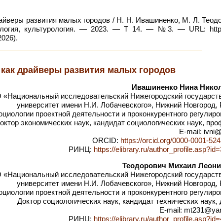
йверы развития малых городов / Н. Н. Ивашиненко, М. Л. Теод
логия, культурология. — 2023. — Т 14. — №3. — URL: https:
026).
как драйверы развития малых городов
Ивашиненко Нина Нико
«Национальный исследовательский Нижегородский государст
университет имени Н.И. Лобачевского», Нижний Новгород,
иологии проектной деятельности и проконкурентного регулиро
октор экономических наук, кандидат социологических наук, пр
E-mail: ivni
ORCID:
https://orcid.org/0000-0001-52
РИНЦ:
https://elibrary.ru/author_profile.asp?i
Теодорович Михаил Леон
«Национальный исследовательский Нижегородский государст
университет имени Н.И. Лобачевского», Нижний Новгород,
иологии проектной деятельности и проконкурентного регулиро
Доктор социологических наук, кандидат технических наук,
E-mail: mt231@ya
РИНЦ:
https://elibrary.ru/author_profile.asp?i