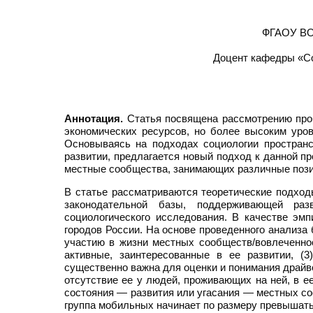
ФГАОУ ВО 
Доцент кафедры «Со
Аннотация.
Статья посвящена рассмотрению проб
экономических ресурсов, но более высоким уро
Основываясь на подходах социологии пространс
развитии, предлагается новый подход к данной п
местные сообщества, занимающих различные пози
В статье рассматриваются теоретические подход
законодательной базы, поддерживающей раз
социологического исследования. В качестве эм
городов России. На основе проведенного анализа 
участию в жизни местных сообществ/вовлеченност
активные, заинтересованные в ее развитии, (3
существенно важна для оценки и понимания драйв
отсутствие ее у людей, проживающих на ней, в е
состояния — развития или угасания — местных со
группа мобильных начинает по размеру превышать 