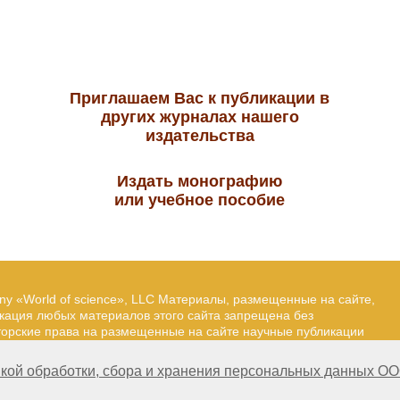
Приглашаем Вас к публикации в
других журналах нашего
издательства
Издать монографию
или учебное пособие
ny «World of science», LLC Материалы, размещенные на сайте,
икация любых материалов этого сайта запрещена без
вторские права на размещенные на сайте научные публикации
йта — Александр Павлов, pavlov@mir-nauki.com
кой обработки, сбора и хранения персональных данных ОО