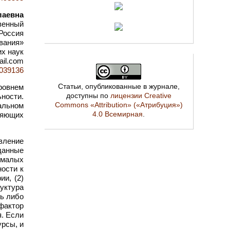
лаевна
венный
 Россия
вания»
х наук
ail.com
=1039136
Статьи, опубликованные в журнале,
ровнем
доступны по
лицензии Creative
ности.
Commons «Attribution» («Атрибуция»)
альном
4.0 Всемирная
.
ляющих
вление
данные
 малых
ности к
и, (2)
уктура
ть либо
 фактор
я. Если
урсы, и