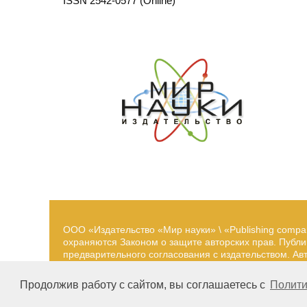
ISSN 2542-0577 (Online)
ООО «Издательство «Мир науки» \ «Publishing compa
охраняются Законом о защите авторских прав. Публ
предварительного согласования с издательством. А
принадлежат их авторам. Разработка и поддержка са
Продолжив работу с сайтом, вы соглашаетесь с
Полити