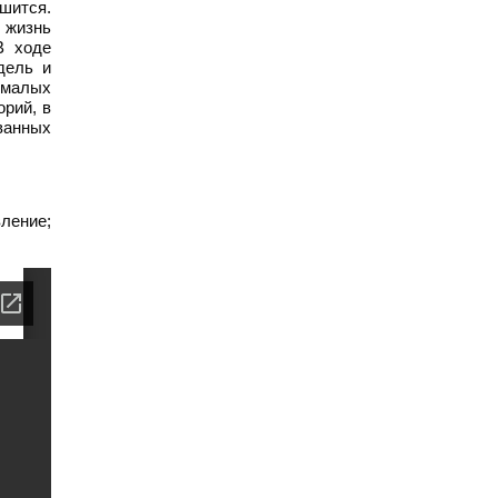
ьшится.
 жизнь
В ходе
дель и
 малых
орий, в
ванных
ление;