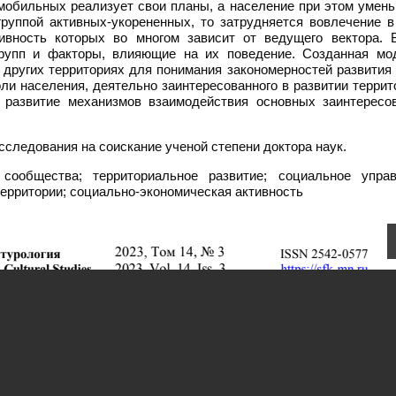
ь мобильных реализует свои планы, а население при этом умен
руппой активных-укорененных, то затрудняется вовлечение в
тивность которых во многом зависит от ведущего вектора. 
рупп и факторы, влияющие на их поведение. Созданная мо
 других территориях для понимания закономерностей развития
и населения, деятельно заинтересованного в развитии террит
развитие механизмов взаимодействия основных заинтересо
сследования на соискание ученой степени доктора наук.
ообщества; территориальное развитие; социальное управ
территории; социально-экономическая активность