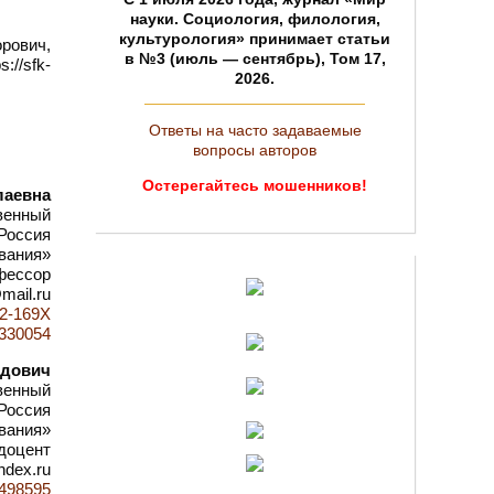
науки. Социология, филология,
культурология» принимает статьи
орович,
в №3 (июль — сентябрь), Том 17,
//sfk-
2026.
Ответы на часто задаваемые
вопросы авторов
Остерегайтесь мошенников!
лаевна
венный
 Россия
вания»
офессор
@mail.ru
42-169X
d=330054
идович
венный
 Россия
вания»
 доцент
ndex.ru
d=498595