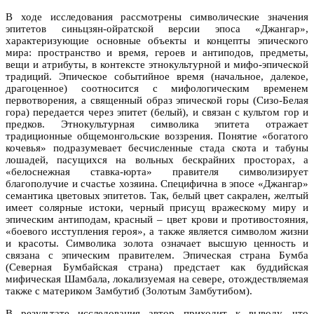
В ходе исследования рассмотрены символические значения
эпитетов синьцзян-ойратской версии эпоса «Джангар»,
характеризующие основные объекты и концепты эпического
мира: пространство и время, героев и антиподов, предметы,
вещи и атрибуты, в контексте этнокультурной и мифо-эпической
традиций. Эпическое событийное время (начальное, далекое,
драгоценное) соотносится с мифологическим временем
первотворения, а священный образ эпической горы (Сизо-Белая
гора) передается через эпитет (белый), и связан с культом гор и
предков. Этнокультурная символика эпитета отражает
традиционные общемонгольские воззрения. Понятие «богатого
кочевья» подразумевает бесчисленные стада скота и табуны
лошадей, пасущихся на вольных бескрайних просторах, а
«белоснежная ставка-юрта» правителя символизирует
благополучие и счастье хозяина. Специфична в эпосе «Джангар»
семантика цветовых эпитетов. Так, белый цвет сакрален, желтый
имеет солярные истоки, черный присущ вражескому миру и
эпическим антиподам, красный – цвет крови и противостояния,
«боевого исступления героя», а также является символом жизни
и красоты. Символика золота означает высшую ценность и
связана с эпическим правителем. Эпическая страна Бумба
(Северная Бумбайская страна) предстает как буддийская
мифическая Шамбала, локализуемая на севере, отождествляемая
также с материком Замбутиб (Золотым Замбутибом).
В результате исследования автор приходит к выводу, что