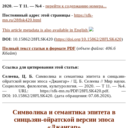
2020. — Т 11. — №4
-
перейти к содержанию номера...
Постоянный адрес этой страницы
-
https://sfk-
mn.ru/28flsk420.html
This article metadata is also available in English
DOI
: 10.15862/28FLSK420 (
https://doi.org/10.15862/28FLSK420
)
Полный текст статьи в формате PDF
(
объем файла: 406.6
Кбайт
)
Ссылка для цитирования этой статьи:
Селеева, Ц. Б.
Символика и семантика эпитета в синцьзян-
ойратской версии эпоса «Джангар» / Ц. Б. Селеева // Мир науки.
Социология, филология, культурология. — 2020. — Т 11. — №4.
— URL: https://sfk-mn.ru/PDF/28FLSK420.pdf. —
DOI: 10.15862/28FLSK420. (дата обращения: 07.08.2026).
Символика и семантика эпитета в
синцьзян-ойратской версии эпоса
«Джангар»