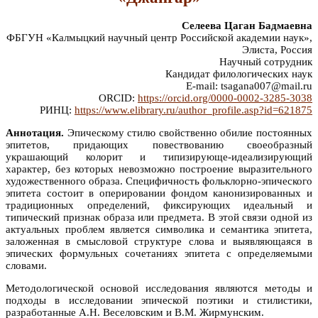
Селеева Цаган Бадмаевна
ФБГУН «Калмыцкий научный центр Российской академии наук»,
Элиста, Россия
Научный сотрудник
Кандидат филологических наук
E-mail: tsagana007@mail.ru
ORCID:
https://orcid.org/0000-0002-3285-3038
РИНЦ:
https://www.elibrary.ru/author_profile.asp?id=621875
Аннотация.
Эпическому стилю свойственно обилие постоянных
эпитетов, придающих повествованию своеобразный
украшающий колорит и типизирующе-идеализирующий
характер, без которых невозможно построение выразительного
художественного образа. Специфичность фольклорно-эпического
эпитета состоит в оперировании фондом канонизированных и
традиционных определений, фиксирующих идеальный и
типический признак образа или предмета. В этой связи одной из
актуальных проблем является символика и семантика эпитета,
заложенная в смысловой структуре слова и выявляющаяся в
эпических формульных сочетаниях эпитета с определяемыми
словами.
Методологической основой исследования являются методы и
подходы в исследовании эпической поэтики и стилистики,
разработанные А.Н. Веселовским и В.М. Жирмунским.