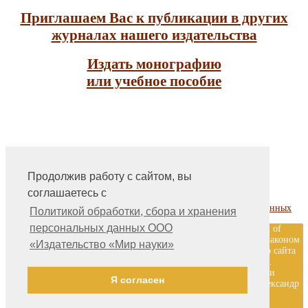
Приглашаем Вас к публикации в других
журналах нашего издательства
Издать монографию
или учебное пособие
Продолжив работу с сайтом, вы
На главную
соглашаетесь с
Контакты, учредитель, редакция
Политика обработки, сбора и хранения персональных данных
Политикой обработки, сбора и хранения
персональных данных ООО
ООО «Издательство «Мир науки» \ «Publishing company «World of
science», LLC Материалы, размещенные на сайте, охраняются Законом
«Издательство «Мир науки»
о защите авторских прав. Публикация любых материалов этого сайта
запрещена без предварительного согласования с издательством.
Авторские права на размещенные на сайте научные публикации
Я согласен
принадлежат их авторам. Разработка и поддержка сайта — Александр
Павлов, pavlov@mir-nauki.com