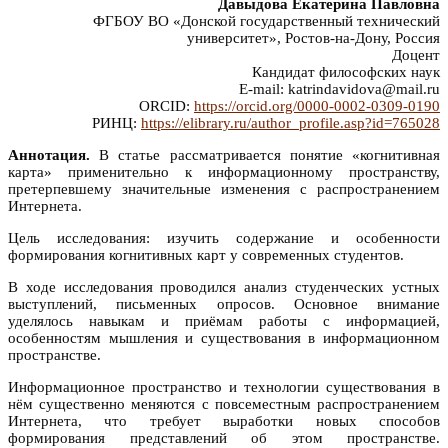
Давыдова Екатерина Павловна
ФГБОУ ВО «Донской государственный технический
университет», Ростов-на-Дону, Россия
Доцент
Кандидат философских наук
E-mail: katrindavidova@mail.ru
ORCID:
https://orcid.org/0000-0002-0309-0190
РИНЦ:
https://elibrary.ru/author_profile.asp?id=765028
Аннотация.
В статье рассматривается понятие «когнитивная
карта» применительно к информационному пространству,
претерпевшему значительные изменения с распространением
Интернета.
Цель исследования: изучить содержание и особенности
формирования когнитивных карт у современных студентов.
В ходе исследования проводился анализ студенческих устных
выступлений, письменных опросов. Основное внимание
уделялось навыкам и приёмам работы с информацией,
особенностям мышления и существования в информационном
пространстве.
Информационное пространство и технологии существования в
нём существенно меняются с повсеместным распространением
Интернета, что требует выработки новых способов
формирования представлений об этом пространстве.