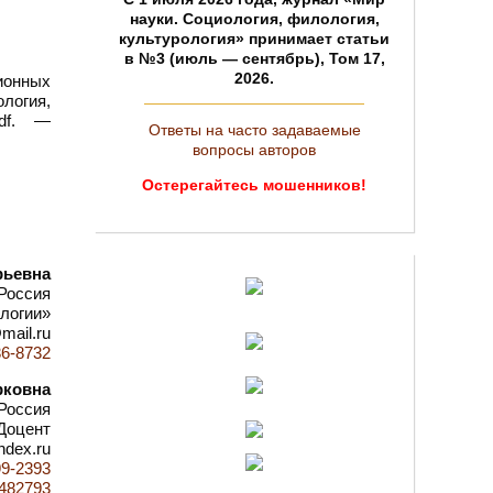
науки. Социология, филология,
культурология» принимает статьи
в №3 (июль — сентябрь), Том 17,
2026.
ионных
логия,
pdf. —
Ответы на часто задаваемые
вопросы авторов
Остерегайтесь мошенников!
рьевна
Россия
ологии»
mail.ru
36-8732
рковна
Россия
Доцент
ndex.ru
99-2393
d=482793