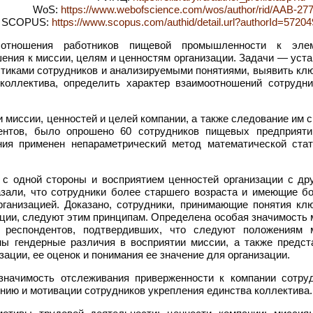
WoS:
https://www.webofscience.com/wos/author/rid/AAB-27
SCOPUS:
https://www.scopus.com/authid/detail.url?authorId=5720
ношения работников пищевой промышленности к элем
шения к миссии, целям и ценностям организации. Задачи — уст
тиками сотрудников и анализируемыми понятиями, выявить кл
коллектива, определить характер взаимоотношений сотрудни
и миссии, ценностей и целей компании, а также следование им 
ентов, было опрошено 60 сотрудников пищевых предприяти
ния применен непараметрический метод математической стат
 с одной стороны и восприятием ценностей организации с др
азали, что сотрудники более старшего возраста и имеющие б
ганизацией. Доказано, сотрудники, принимающие понятия кл
ации, следуют этим принципам. Определена особая значимость
 респондентов, подтвердивших, что следуют положениям 
ы гендерные различия в восприятии миссии, а также предст
ации, ее оценок и понимания ее значение для организации.
значимость отслеживания приверженности к компании сотруд
ению и мотивации сотрудников укрепления единства коллектива.