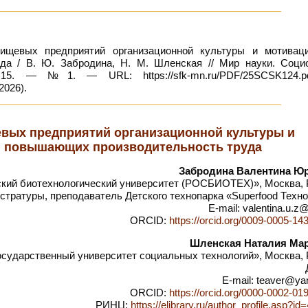
ищевых предприятий организационной культуры и мотивац
да / В. Ю. Забродина, Н. М. Шленская // Мир науки. Социо
15. — №1. — URL: https://sfk-mn.ru/PDF/25SCSK124.
2026).
вых предприятий организационной культуры и
, повышающих производительность труда
Забродина Валентина Ю
ий биотехнологический университет (РОСБИОТЕХ)», Москва, 
стратуры, преподаватель Детского технопарка «Superfood Техн
E-mail: valentina.u.z@
ORCID:
https://orcid.org/0009-0005-14
Шленская Наталия Ма
сударственный университет социальных технологий», Москва, 
E-mail: teaver@ya
ORCID:
https://orcid.org/0000-0002-01
РИНЦ:
https://elibrary.ru/author_profile.asp?i