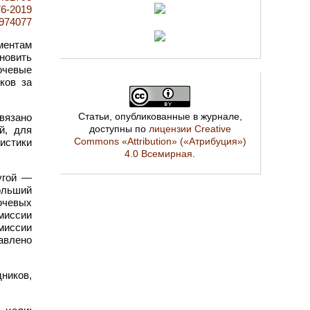
76-2019
4974077
ентам
ановить
ючевые
ков за
Статьи, опубликованные в журнале,
связано
доступны по
лицензии Creative
й, для
Commons «Attribution» («Атрибуция»)
истики
4.0 Всемирная
.
угой —
ольший
ючевых
 миссии
миссии
авлено
ников,