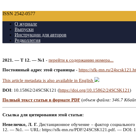
ISSN 2542-0577
О журнале
Выпуски
Инструкции для авторов
Редколлегия
2021. — Т 12. — №1
-
перейти к содержанию номера...
Постоянный адрес этой страницы
-
https://sfk-mn.ru/24scsk121.h
This article metadata is also available in English
DOI
: 10.15862/24SCSK121 (
https://doi.org/10.15862/24SCSK121
)
Полный текст статьи в формате PDF
(
объем файла: 346.7 Кбай
Ссылка для цитирования этой статьи:
Невеличко, Л. Г.
Дистанционное обучение – фактор социального ри
12. — №1. — URL: https://sfk-mn.ru/PDF/24SCSK121.pdf. — DOI: 