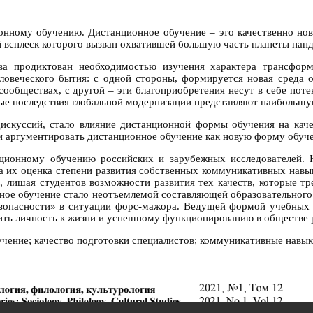
онному обучению. Дистанционное обучение – это качественно но
 всплеск которого вызван охватившей большую часть планеты пан
ва продиктован необходимостью изучения характера трансформ
еловеческого бытия: с одной стороны, формируется новая среда 
ообществах, с другой – эти благоприобретения несут в себе потен
е последствия глобальной модернизации представляют наибольшую 
скуссий, стало влияние дистанционной формы обучения на качес
 и аргументировать дистанционное обучение как новую форму обуч
нционному обучению российских и зарубежных исследователей. Н
 их оценка степени развития собственных коммуникативных навык
, лишая студентов возможности развития тех качеств, которые т
ное обучение стало неотъемлемой составляющей образовательного 
езопасности» в ситуации форс-мажора. Ведущей формой учебных з
вить личность к жизни и успешному функционированию в обществе 
чение; качество подготовки специалистов; коммуникативные навык