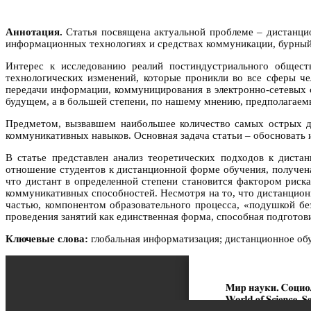
Аннотация.
Статья посвящена актуальной проблеме – дистанци
информационных технологиях и средствах коммуникации, бурный
Интерес к исследованию реалий постиндустриального общест
технологических изменений, которые проникли во все сферы ч
передачи информации, коммуницирования в электронно-сетевых с
будущем, а в большей степени, по нашему мнению, предполагаемы
Предметом, вызвавшем наибольшее количество самых острых ди
коммуникативных навыков. Основная задача статьи – обосновать
В статье представлен анализ теоретических подходов к диста
отношение студентов к дистанционной форме обучения, получена
что дистант в определенной степени становится фактором риска
коммуникативных способностей. Несмотря на то, что дистанцион
частью, компонентом образовательного процесса, «подушкой б
проведения занятий как единственная форма, способная подгото
Ключевые слова:
глобальная информатизация; дистанционное обу