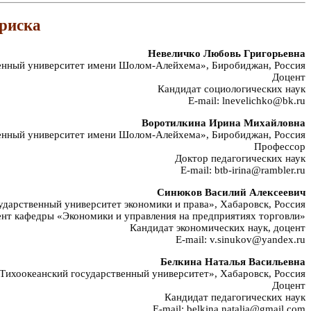
 риска
Невеличко Любовь Григорьевна
нный университет имени Шолом-Алейхема», Биробиджан, Россия
Доцент
Кандидат социологических наук
E-mail: lnevelichko@bk.ru
Воротилкина Ирина Михайловна
нный университет имени Шолом-Алейхема», Биробиджан, Россия
Профессор
Доктор педагогических наук
E-mail: btb-irina@rambler.ru
Синюков Василий Алексеевич
арственный университет экономики и права», Хабаровск, Россия
нт кафедры «Экономики и управления на предприятиях торговли»
Кандидат экономических наук, доцент
E-mail: v.sinukov@yandex.ru
Белкина Наталья Васильевна
ихоокеанский государственный университет», Хабаровск, Россия
Доцент
Кандидат педагогических наук
E-mail: belkina.natalia@gmail.com