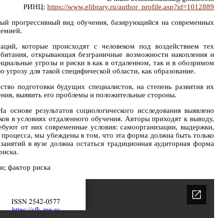
РИНЦ:
https://www.elibrary.ru/author_profile.asp?id=1012889
вый прогрессивный вид обучения, базирующийся на современных
демией.
аций, которые происходят с человеком под воздействием тех
обитания, открывающая безграничные возможности накопления и
циальные угрозы и риски в как в отдаленном, так и в обозримом
угрозу для такой специфической области, как образование.
тво подготовки будущих специалистов, на степень развития их
ения, выявить его проблемы и положительные стороны.
а основе результатов социологического исследования выявлено
ов в условиях отдаленного обучения. Авторы приходят к выводу,
ребуют от них современные условия: самоорганизации, выдержки,
процесса, мы убеждены в том, что эта форма должна быть только
анятий в вузе должна остаться традиционная аудиторная форма
риска.
и; фактор риска