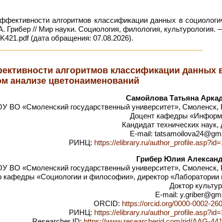
ффективности алгоритмов классификации данных в социологи
. Грибер // Мир науки. Социология, филология, культурология. 
K421.pdf (дата обращения: 07.08.2026).
ективности алгоритмов классификации данных 
ом анализе цветонаименований
Самойлова Татьяна Арка
У ВО «Смоленский государственный университет», Смоленск, 
Доцент кафедры «Информ
Кандидат технических наук,
E-mail: tatsamoilova24@gm
РИНЦ:
https://elibrary.ru/author_profile.asp?i
Грибер Юлия Алексан
У ВО «Смоленский государственный университет», Смоленск, 
 кафедры «Социологии и философии», директор «Лаборатории 
Доктор культу
E-mail: y.griber@gm
ORCID:
https://orcid.org/0000-0002-26
РИНЦ:
https://elibrary.ru/author_profile.asp?i
Researcher ID:
https://www.researcherid.com/rid/AAG-44