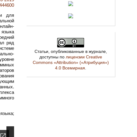
9444600
ии для
альной
нлайн-
 языка
редний
ал ряд
истеме
Статьи, опубликованные в журнале,
ально-
доступны по
лицензии Creative
уровне
Commons «Attribution» («Атрибуция»)
аммных
4.0 Всемирная
.
аторов
ования
вующим
данных.
плекса
ммного
зыка;