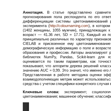
Аннотация.
В статье представлено сравните
прогнозирования пола респондента по его отве
дифференциации системы цветонаименований р
эксперимента (
http://colournaming.com
), в которо
(1402 женщины, 1055 мужчин), принадлежащих к
возраст — 41.36 лет, SD = 17.71). Каждый из 
принципиально различных по характеру признаков
CIELAB и присвоенное ему цветонаименование 
демографическую информацию о поле и возрасте 
образования и профессии. Авторы анализируют 
библиотек NumPy, Pandas, Scikit-learn для 
оценивается по таким параметрам, как точнос
показывают, что алгоритм дерева решений клас
значению AUC = 0,99. Это значит, что именно его
Представленная в работе методика оценки эфф
взаимодополняющих метрик может использоваться
средства с учетом специфики конкретного случая
Ключевые слова:
эксперимент; социологи
цветонаименования; машинное обучение; классифи