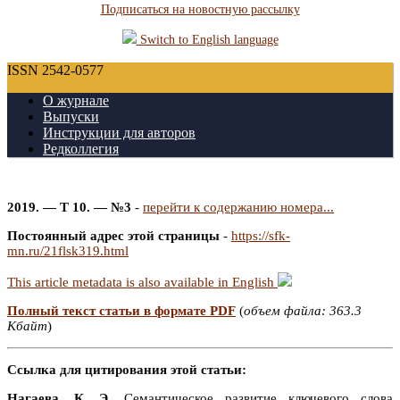
Подписаться на новостную рассылку
Switch to English language
ISSN 2542-0577
О журнале
Выпуски
Инструкции для авторов
Редколлегия
2019. — Т 10. — №3
-
перейти к содержанию номера...
Постоянный адрес этой страницы
-
https://sfk-
mn.ru/21flsk319.html
This article metadata is also available in English
Полный текст статьи в формате PDF
(
объем файла: 363.3
Кбайт
)
Ссылка для цитирования этой статьи:
Нагаева, К. Э.
Семантическое развитие ключевого слова