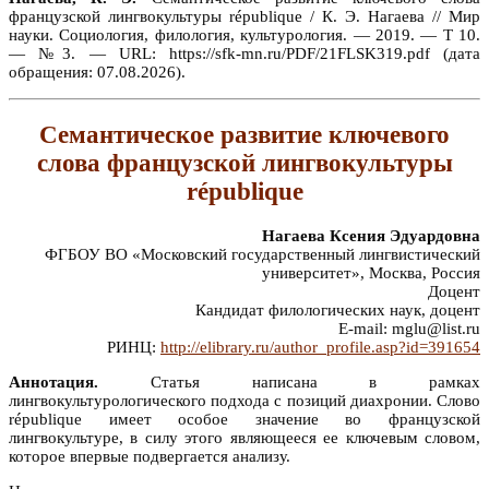
французской лингвокультуры république / К. Э. Нагаева // Мир
науки. Социология, филология, культурология. — 2019. — Т 10.
— №3. — URL: https://sfk-mn.ru/PDF/21FLSK319.pdf (дата
обращения: 07.08.2026).
Семантическое развитие ключевого
слова французской лингвокультуры
république
Нагаева Ксения Эдуардовна
ФГБОУ ВО «Московский государственный лингвистический
университет», Москва, Россия
Доцент
Кандидат филологических наук, доцент
E-mail: mglu@list.ru
РИНЦ:
http://elibrary.ru/author_profile.asp?id=391654
Аннотация.
Статья написана в рамках
лингвокультурологического подхода с позиций диахронии. Слово
république имеет особое значение во французской
лингвокультуре, в силу этого являющееся ее ключевым словом,
которое впервые подвергается анализу.