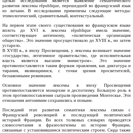
Целью исследования является выявление семантического
развития лексемы république, перешедшей во французский язык
из латыни. В исследовании применены следующие методы:
этимологический, сравнительный, контекстуальный.
На первом этапе своего существования во французском языке
вплоть до XVI в. лексема république имела значение,
соответствующее античному, «политическая организация
общества». Это значение просуществовало до XVIII в., но затем
устарело.
В XVIII в., в эпоху Просвещения, у лексемы возникает значение
«государство, легитимное правительство, где исполнительная
власть является высшим министром». Это значение
противопоставляется таким формам правления, как диктатура и
тирания, являющимися, с точки зрения просветителей,
беззаконными режимами.
Основное значение лексемы в эпоху Просвещения
противопоставляется монархии и деспотизму. Большую роль в
этом противопоставлении сыграли произведения Монтескье. Эти
отношения антонимии сохранились и поныне.
Последний этап развития семантики лексемы связан с
Французской революцией и последующей политической
историей Франции. Во всех толковых словарях приводятся
словосочетания и фразеологизмы из истории Франции,
связанные с установившимся политическим строем. Сюда также