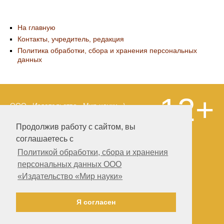
На главную
Контакты, учредитель, редакция
Политика обработки, сбора и хранения персональных
данных
12+
ООО «Издательство «Мир науки» \
«Publishing company «World of science»,
LLC Материалы, размещенные на сайте,
Продолжив работу с сайтом, вы
охраняются Законом о защите авторских
соглашаетесь с
прав. Публикация любых материалов
этого сайта запрещена без
Политикой обработки, сбора и хранения
предварительного согласования с
персональных данных ООО
издательством. Авторские права на
«Издательство «Мир науки»
размещенные на сайте научные
публикации принадлежат их авторам.
Разработка и поддержка сайта —
Я согласен
Александр Павлов, pavlov@mir-nauki.com