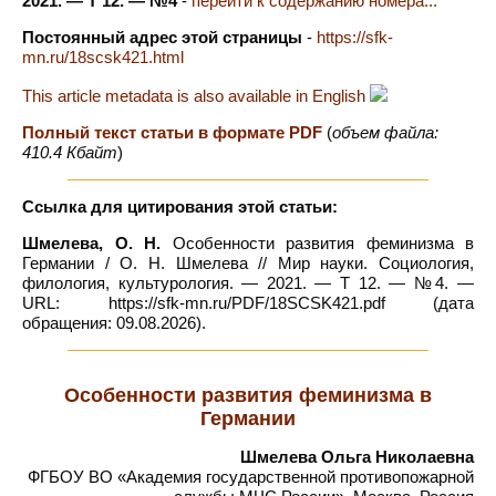
2021. — Т 12. — №4
-
перейти к содержанию номера...
Постоянный адрес этой страницы
-
https://sfk-
mn.ru/18scsk421.html
This article metadata is also available in English
Полный текст статьи в формате PDF
(
объем файла:
410.4 Кбайт
)
Ссылка для цитирования этой статьи:
Шмелева, О. Н.
Особенности развития феминизма в
Германии / О. Н. Шмелева // Мир науки. Социология,
филология, культурология. — 2021. — Т 12. — №4. —
URL: https://sfk-mn.ru/PDF/18SCSK421.pdf (дата
обращения: 09.08.2026).
Особенности развития феминизма в
Германии
Шмелева Ольга Николаевна
ФГБОУ ВО «Академия государственной противопожарной