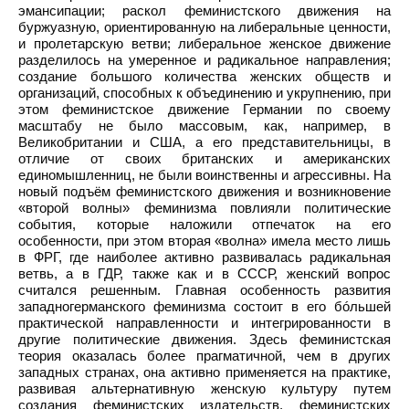
эмансипации; раскол феминистского движения на
буржуазную, ориентированную на либеральные ценности,
и пролетарскую ветви; либеральное женское движение
разделилось на умеренное и радикальное направления;
создание большого количества женских обществ и
организаций, способных к объединению и укрупнению, при
этом феминистское движение Германии по своему
масштабу не было массовым, как, например, в
Великобритании и США, а его представительницы, в
отличие от своих британских и американских
единомышленниц, не были воинственны и агрессивны. На
новый подъём феминистского движения и возникновение
«второй волны» феминизма повлияли политические
события, которые наложили отпечаток на его
особенности, при этом вторая «волна» имела место лишь
в ФРГ, где наиболее активно развивалась радикальная
ветвь, а в ГДР, также как и в СССР, женский вопрос
считался решенным. Главная особенность развития
западногерманского феминизма состоит в его бóльшей
практической направленности и интегрированности в
другие политические движения. Здесь феминистская
теория оказалась более прагматичной, чем в других
западных странах, она активно применяется на практике,
развивая альтернативную женскую культуру путем
создания феминистских издательств, феминистских