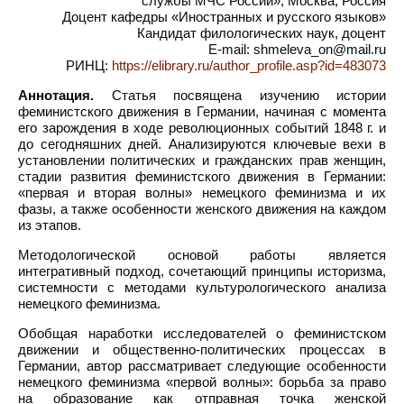
службы МЧС России», Москва, Россия
Доцент кафедры «Иностранных и русского языков»
Кандидат филологических наук, доцент
E-mail: shmeleva_on@mail.ru
РИНЦ:
https://elibrary.ru/author_profile.asp?id=483073
Аннотация.
Статья посвящена изучению истории
феминистского движения в Германии, начиная с момента
его зарождения в ходе революционных событий 1848 г. и
до сегодняшних дней. Анализируются ключевые вехи в
установлении политических и гражданских прав женщин,
стадии развития феминистского движения в Германии:
«первая и вторая волны» немецкого феминизма и их
фазы, а также особенности женского движения на каждом
из этапов.
Методологической основой работы является
интегративный подход, сочетающий принципы историзма,
системности с методами культурологического анализа
немецкого феминизма.
Обобщая наработки исследователей о феминистском
движении и общественно-политических процессах в
Германии, автор рассматривает следующие особенности
немецкого феминизма «первой волны»: борьба за право
на образование как отправная точка женской