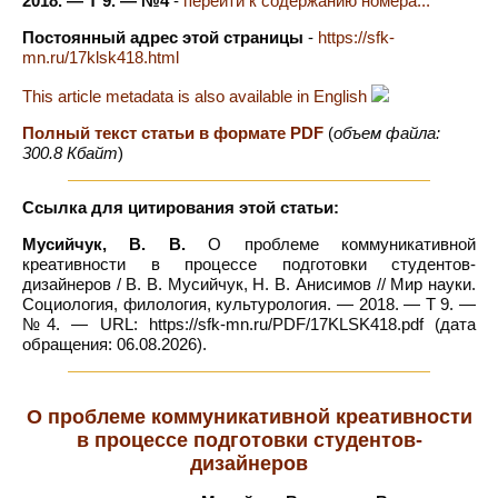
2018. — Т 9. — №4
-
перейти к содержанию номера...
Постоянный адрес этой страницы
-
https://sfk-
mn.ru/17klsk418.html
This article metadata is also available in English
Полный текст статьи в формате PDF
(
объем файла:
300.8 Кбайт
)
Ссылка для цитирования этой статьи:
Мусийчук, В. В.
О проблеме коммуникативной
креативности в процессе подготовки студентов-
дизайнеров / В. В. Мусийчук, Н. В. Анисимов // Мир науки.
Социология, филология, культурология. — 2018. — Т 9. —
№4. — URL: https://sfk-mn.ru/PDF/17KLSK418.pdf (дата
обращения: 06.08.2026).
О проблеме коммуникативной креативности
в процессе подготовки студентов-
дизайнеров