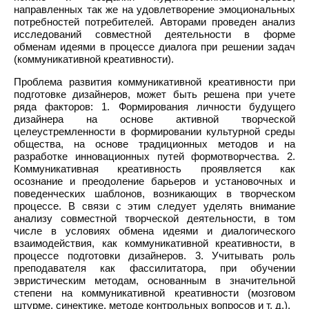
направленных так же на удовлетворение эмоциональных
потребностей потребителей. Авторами проведен анализ
исследований совместной деятельности в форме
обменам идеями в процессе диалога при решении задач
(коммуникативной креативности).
Проблема развития коммуникативной креативности при
подготовке дизайнеров, может быть решена при учете
ряда факторов: 1. Формирования личности будущего
дизайнера на основе активной творческой
целеустремленности в формировании культурной среды
общества, на основе традиционных методов и на
разработке инновационных путей формотворчества. 2.
Коммуникативная креативность проявляется как
осознание и преодоление барьеров и установочных и
поведенческих шаблонов, возникающих в творческом
процессе. В связи с этим следует уделять внимание
анализу совместной творческой деятельности, в том
числе в условиях обмена идеями и диалогического
взаимодействия, как коммуникативной креативности, в
процессе подготовки дизайнеров. 3. Учитывать роль
преподавателя как фассилитатора, при обучении
эвристическим методам, основанным в значительной
степени на коммуникативной креативности (мозговом
штурме, синектике, методе контрольных вопросов и т. д.).