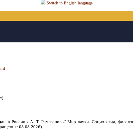
Switch to English language
tml
т
)
н в России / А. Т. Рамазанов // Мир науки. Социология, филолог
ращения: 08.08.2026).