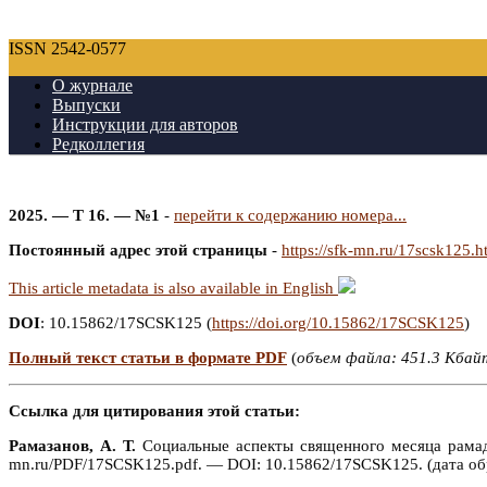
ISSN 2542-0577
О журнале
Выпуски
Инструкции для авторов
Редколлегия
2025. — Т 16. — №1
-
перейти к содержанию номера...
Постоянный адрес этой страницы
-
https://sfk-mn.ru/17scsk125.h
This article metadata is also available in English
DOI
: 10.15862/17SCSK125 (
https://doi.org/10.15862/17SCSK125
)
Полный текст статьи в формате PDF
(
объем файла: 451.3 Кбай
Ссылка для цитирования этой статьи:
Рамазанов, А. Т.
Социальные аспекты священного месяца рамада
mn.ru/PDF/17SCSK125.pdf. — DOI: 10.15862/17SCSK125. (дата об