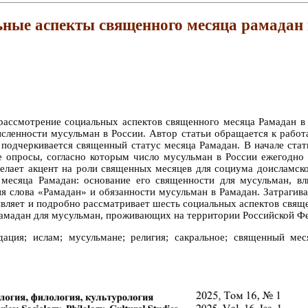
ные аспекты священного месяца рамадан 
рассмотрение социальных аспектов священного месяца Рамадан в 
сленности мусульман в России. Автор статьи обращается к работ
м подчеркивается священный статус месяца Рамадан. В начале стат
ие опросы, согласно которым число мусульман в России ежегодно 
делает акцент на роли священных месяцев для социума доисламск
 месяца Рамадан: основание его священности для мусульман, в
я слова «Рамадан» и обязанности мусульман в Рамадан. Затрагив
являет и подробно рассматривает шесть социальных аспектов свящ
 Рамадан для мусульман, проживающих на территории Российской Ф
ация; ислам; мусульмане; религия; сакральное; священный мес