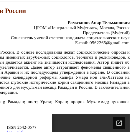
в России
Рамазанов Анар Тельманович
ЦРОМ «Центральный Муфтият», Москва, Россия
Председатель (Муфтий)
Соискатель ученой степени кандидата социологических наук
E-mail: 0562265@gmail.com
России. В основе исследования лежат социологические опросы и
ам именитых зарубежных социологов, теологов и религиоведов, к
ьи делается акцент на значимости исследования. Автор пишет об
увеличивается. Далее автор затрагивает феномены священного в
ой Аравии и их последующем утверждении в Коране. В основной
лияние календарной реформы халифа Умара ибн аль-Хаттаба на
аются глубокие исторические корни священного месяца Рамадан в
енного для мусульман месяца Рамадан в России. В заключительной
едерации.
яц; Рамадан; пост; Ураза; Коран; пророк Мухаммад; духовное